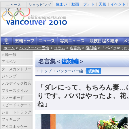
住まい
動画
フォト
天気
イベント
ニュース
ショッピング
ホーム
>
バンクーバー五輪
>
コラム
>
名言集
>
復刻編
> 「パパはやっ
五輪一般
名言集＜
復刻編
＞
アルペン
クロスカントリー
トップ
バンクーバー編
復刻編
ジャンプ
ノルディック複合
「ダレにって、もちろん妻…
フリースタイル
りです。パパはやったよ、花
スノーボード
ね」
スピードスケート
ショートトラック
フィギュア
アイスホッケー