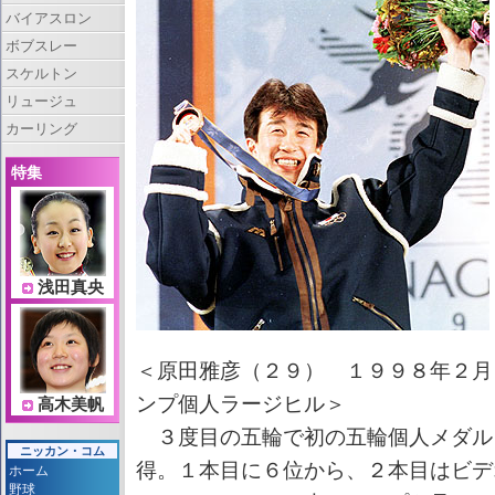
バイアスロン
ボブスレー
スケルトン
リュージュ
カーリング
特集
浅田真央
＜原田雅彦（２９） １９９８年２月
ンプ個人ラージヒル＞
高木美帆
３度目の五輪で初の五輪個人メダル
ニッカン・コム
得。１本目に６位から、２本目はビデ
ホーム
野球