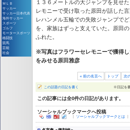
１３６メートルの大ジャンプを見せた
ＭＬＢ
サッカー
レモニーで受け取った原田が話した言
サッカー日本代表
海外サッカー
レハンメル五輪での失敗ジャンプでど
スポーツ
を、家族はずっと支えていた。原田の
ゴルフ
モータースポーツ
ふれた。
格闘技
競馬
芸能
※写真はフラワーセレモニーで獲得し
社会
をみせる原田雅彦
« 前の名言へ
トップ
次の
この話題の日記を書く
※日記を
この記事には全
0
件の日記があります。
ソーシャルブックマークへ投稿
ソーシャルブックマークとは
名言集＜復刻編＞