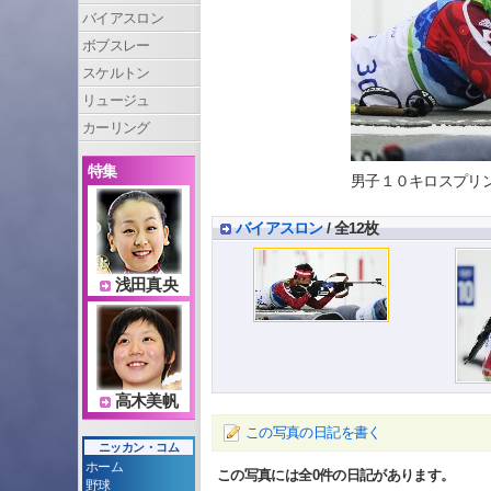
バイアスロン
ボブスレー
スケルトン
リュージュ
カーリング
特集
男子１０キロスプリント
バイアスロン
/ 全12枚
浅田真央
高木美帆
この写真の日記を書く
ニッカン・コム
ホーム
この写真には全
0
件の日記があります。
野球