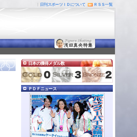
日刊スポーツＩＤについて
ＲＳＳ一覧
日本の獲得メダル数
ＰＤＦニュース