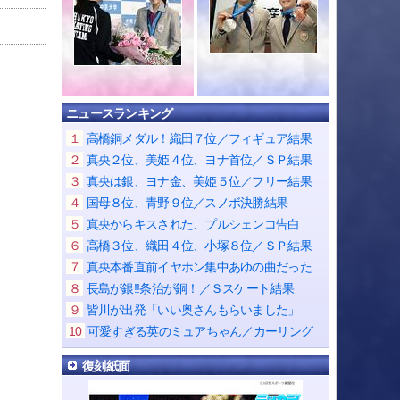
ニュースランキング
１
高橋銅メダル！織田７位／フィギュア結果
２
真央２位、美姫４位、ヨナ首位／ＳＰ結果
３
真央は銀、ヨナ金、美姫５位／フリー結果
４
国母８位、青野９位／スノボ決勝結果
５
真央からキスされた、プルシェンコ告白
６
高橋３位、織田４位、小塚８位／ＳＰ結果
７
真央本番直前イヤホン集中あゆの曲だった
８
長島が銀!!条治が銅！／Ｓスケート結果
９
皆川が出発「いい奥さんもらいました」
10
可愛すぎる英のミュアちゃん／カーリング
復刻紙面