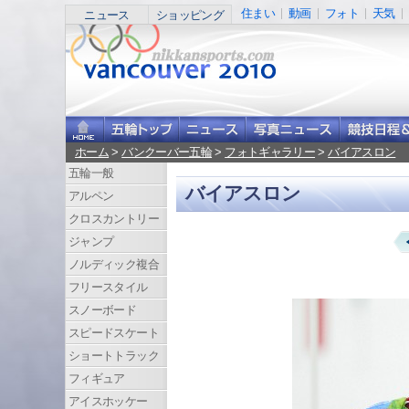
住まい
動画
フォト
天気
ニュース
ショッピング
ホーム
>
バンクーバー五輪
>
フォトギャラリー
>
バイアスロン
五輪一般
バイアスロン
アルペン
クロスカントリー
ジャンプ
ノルディック複合
フリースタイル
スノーボード
スピードスケート
ショートトラック
フィギュア
アイスホッケー