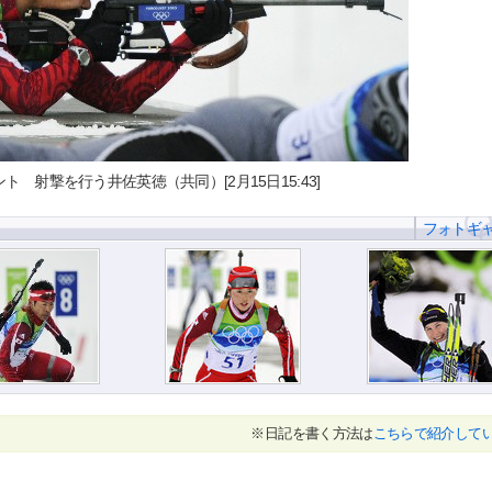
 射撃を行う井佐英徳（共同）[2月15日15:43]
フォトギ
※日記を書く方法は
こちらで紹介して