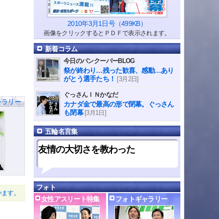
2010年3月1日号（499KB）
画像をクリックするとＰＤＦで表示されます。
新着コラム
今日のバンクーバーBLOG
祭が終わり…残った歓喜、感動…あり
がとう選手たち！
[3月2日]
ぐっさんＩＮかなだ
ャラリー
カナダ金で最高の形で閉幕。ぐっさん
も閉幕
[3月1日]
五輪名言集
友情の大切さを教わった
フォト
います。
女性アスリート特集
フォトギャラリー