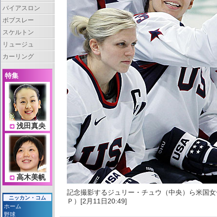
バイアスロン
ボブスレー
スケルトン
リュージュ
カーリング
特集
浅田真央
高木美帆
記念撮影するジュリー・チュウ（中央）ら米国女
ニッカン・コム
Ｐ）[2月11日20:49]
ホーム
野球