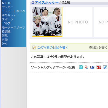
アイスホッケー
/ 全1枚
ＭＬＢ
サッカー
サッカー日本代表
海外サッカー
スポーツ
ゴルフ
モータースポーツ
格闘技
競馬
芸能
社会
この写真の日記を書く
※日記を書く
この写真には全
0
件の日記があります。
ソーシャルブックマークへ投稿