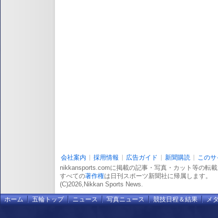
会社案内
採用情報
広告ガイド
新聞購読
このサ
nikkansports.comに掲載の記事・写真・カット等の
すべての
著作権
は日刊スポーツ新聞社に帰属します。
(C)2026,Nikkan Sports News.
ホーム
五輪トップ
ニュース
写真ニュース
競技日程＆結果
メ