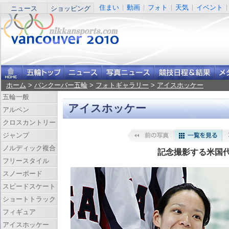
住まい
動画
フォト
天気
イベント
ニュース
ショッピング
ホーム
>
バンクーバー五輪
>
フォトギャラリー
>
アイスホッケー
五輪一般
アイスホッケー
アルペン
クロスカントリー
ジャンプ
ノルディック複合
記念撮影する米国
フリースタイル
スノーボード
スピードスケート
ショートトラック
フィギュア
アイスホッケー