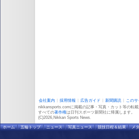
会社案内
採用情報
広告ガイド
新聞購読
このサ
nikkansports.comに掲載の記事・写真・カット等の
すべての
著作権
は日刊スポーツ新聞社に帰属します。
(C)2026,Nikkan Sports News.
ホーム
五輪トップ
ニュース
写真ニュース
競技日程＆結果
メ