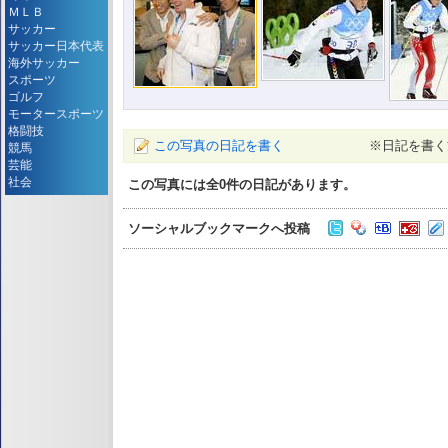
ＭＬＢ
サッカー
サッカー日本代表
海外サッカー
スポーツ
ゴルフ
モータースポーツ
格闘技
この写真の日記を書く
※日記を書く
競馬
芸能
社会
この写真には全
0
件の日記があります。
ソーシャルブックマークへ投稿