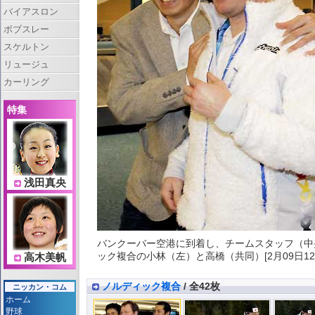
バイアスロン
ボブスレー
スケルトン
リュージュ
カーリング
特集
浅田真央
バンクーバー空港に到着し、チームスタッフ（中
ック複合の小林（左）と高橋（共同）[2月09日12:
高木美帆
ノルディック複合
/ 全42枚
ニッカン・コム
ホーム
野球