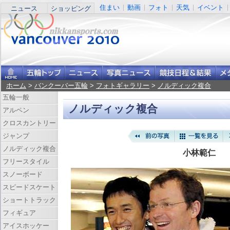
住まい
動画
フォト
天気
イベント
ニュース
ショッピング
ホーム
>
バンクーバー五輪
>
フォトギャラリー
>
ノルディック複合
五輪一般
ノルディック複合
アルペン
クロスカントリー
ジャンプ
ノルディック複合
小林範仁
フリースタイル
スノーボード
スピードスケート
ショートトラック
フィギュア
アイスホッケー