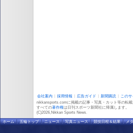
会社案内
採用情報
広告ガイド
新聞購読
このサ
nikkansports.comに掲載の記事・写真・カット等の
すべての
著作権
は日刊スポーツ新聞社に帰属します。
(C)2026,Nikkan Sports News.
ホーム
五輪トップ
ニュース
写真ニュース
競技日程＆結果
メ