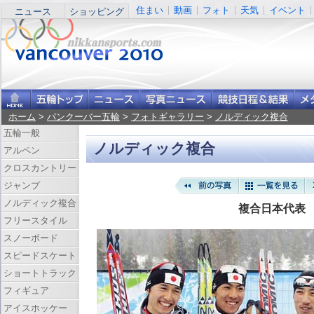
住まい
動画
フォト
天気
イベント
ニュース
ショッピング
ホーム
>
バンクーバー五輪
>
フォトギャラリー
>
ノルディック複合
五輪一般
ノルディック複合
アルペン
クロスカントリー
ジャンプ
ノルディック複合
複合日本代表
フリースタイル
スノーボード
スピードスケート
ショートトラック
フィギュア
アイスホッケー