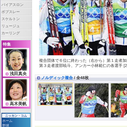
バイアスロン
ボブスレー
スケルトン
リュージュ
カーリング
特集
複合団体で６位に終わった（右から）第１走者加
第３走者渡部暁斗、アンカー小林範仁の各選手 [2月2
浅田真央
ノルディック複合
/ 全48枚
高木美帆
ニッカン・コム
ホーム
野球