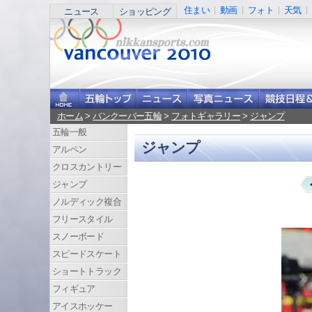
住まい
動画
フォト
天気
ニュース
ショッピング
ホーム
>
バンクーバー五輪
>
フォトギャラリー
>
ジャンプ
五輪一般
ジャンプ
アルペン
クロスカントリー
ジャンプ
ノルディック複合
フリースタイル
スノーボード
スピードスケート
ショートトラック
フィギュア
アイスホッケー