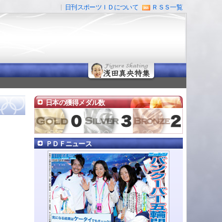
日刊スポーツＩＤについて
ＲＳＳ一覧
日本の獲得メダル数
ＰＤＦニュース