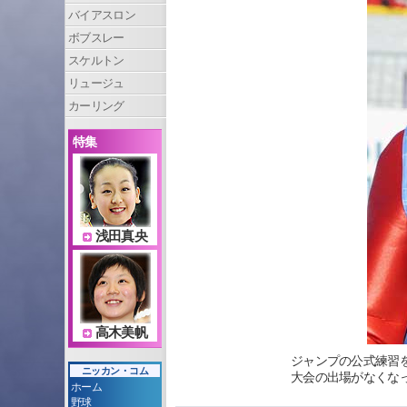
バイアスロン
ボブスレー
スケルトン
リュージュ
カーリング
特集
浅田真央
高木美帆
ジャンプの公式練習
ニッカン・コム
大会の出場がなくなった（
ホーム
野球