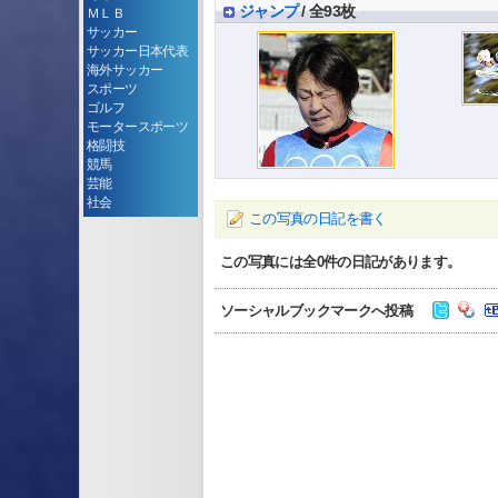
ジャンプ
/ 全93枚
ＭＬＢ
サッカー
サッカー日本代表
海外サッカー
スポーツ
ゴルフ
モータースポーツ
格闘技
競馬
芸能
社会
この写真の日記を書く
この写真には全
0
件の日記があります。
ソーシャルブックマークへ投稿