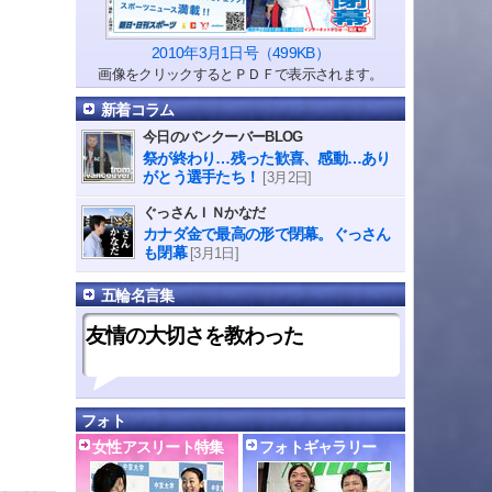
2010年3月1日号（499KB）
画像をクリックするとＰＤＦで表示されます。
新着コラム
今日のバンクーバーBLOG
祭が終わり…残った歓喜、感動…あり
がとう選手たち！
[3月2日]
ぐっさんＩＮかなだ
カナダ金で最高の形で閉幕。ぐっさん
も閉幕
[3月1日]
五輪名言集
友情の大切さを教わった
フォト
女性アスリート特集
フォトギャラリー