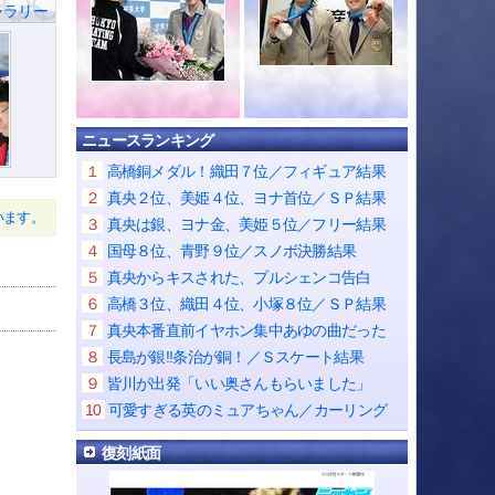
ャラリー
ニュースランキング
１
高橋銅メダル！織田７位／フィギュア結果
２
真央２位、美姫４位、ヨナ首位／ＳＰ結果
います。
３
真央は銀、ヨナ金、美姫５位／フリー結果
４
国母８位、青野９位／スノボ決勝結果
５
真央からキスされた、プルシェンコ告白
６
高橋３位、織田４位、小塚８位／ＳＰ結果
７
真央本番直前イヤホン集中あゆの曲だった
８
長島が銀!!条治が銅！／Ｓスケート結果
９
皆川が出発「いい奥さんもらいました」
10
可愛すぎる英のミュアちゃん／カーリング
復刻紙面