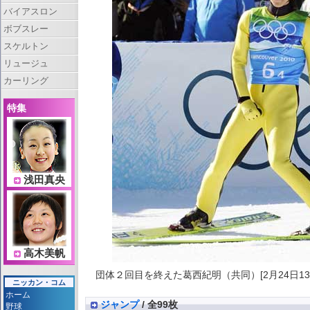
バイアスロン
ボブスレー
スケルトン
リュージュ
カーリング
特集
浅田真央
高木美帆
団体２回目を終えた葛西紀明（共同）[2月24日13:
ニッカン・コム
ホーム
ジャンプ
/ 全99枚
野球