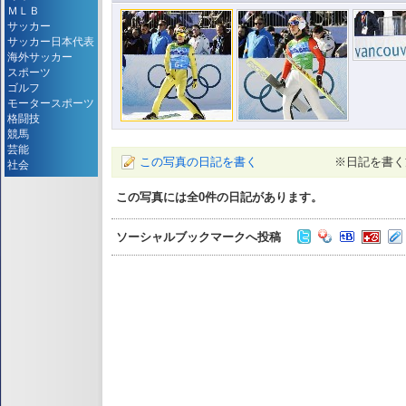
ＭＬＢ
サッカー
サッカー日本代表
海外サッカー
スポーツ
ゴルフ
モータースポーツ
格闘技
競馬
芸能
この写真の日記を書く
※日記を書く
社会
この写真には全
0
件の日記があります。
ソーシャルブックマークへ投稿