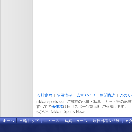
会社案内
採用情報
広告ガイド
新聞購読
このサ
nikkansports.comに掲載の記事・写真・カット等の
すべての
著作権
は日刊スポーツ新聞社に帰属します。
(C)2026,Nikkan Sports News.
ホーム
五輪トップ
ニュース
写真ニュース
競技日程＆結果
メ