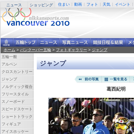
住まい
動画
フォト
天気
イベント
ニュース
ショッピング
ホーム
>
バンクーバー五輪
>
フォトギャラリー
>
ジャンプ
五輪一般
ジャンプ
アルペン
クロスカントリー
ジャンプ
ノルディック複合
葛西紀明
フリースタイル
スノーボード
スピードスケート
ショートトラック
フィギュア
アイスホッケー