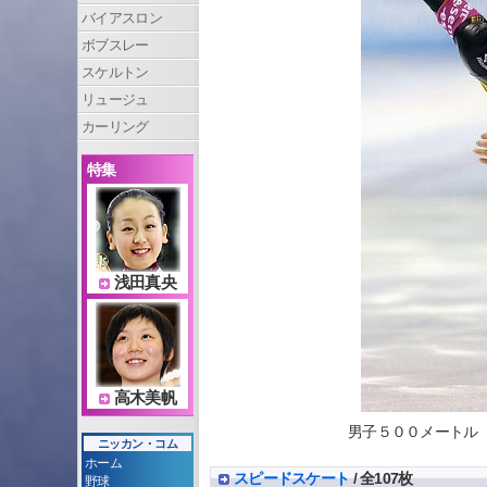
バイアスロン
ボブスレー
スケルトン
リュージュ
カーリング
特集
浅田真央
高木美帆
男子５００メートル ８
ニッカン・コム
ホーム
スピードスケート
/ 全107枚
野球