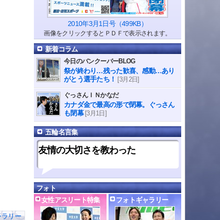
2010年3月1日号（499KB）
画像をクリックするとＰＤＦで表示されます。
新着コラム
今日のバンクーバーBLOG
祭が終わり…残った歓喜、感動…あり
がとう選手たち！
[3月2日]
ぐっさんＩＮかなだ
カナダ金で最高の形で閉幕。ぐっさん
も閉幕
[3月1日]
五輪名言集
友情の大切さを教わった
フォト
女性アスリート特集
フォトギャラリー
ャラリー