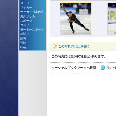
ＭＬＢ
サッカー
サッカー日本代表
海外サッカー
スポーツ
ゴルフ
モータースポーツ
格闘技
競馬
芸能
この写真の日記を書く
社会
この写真には全
0
件の日記があります。
ソーシャルブックマークへ投稿