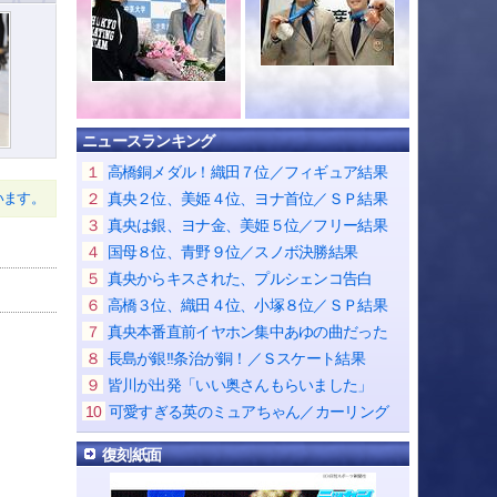
ニュースランキング
１
高橋銅メダル！織田７位／フィギュア結果
２
真央２位、美姫４位、ヨナ首位／ＳＰ結果
います。
３
真央は銀、ヨナ金、美姫５位／フリー結果
４
国母８位、青野９位／スノボ決勝結果
５
真央からキスされた、プルシェンコ告白
６
高橋３位、織田４位、小塚８位／ＳＰ結果
７
真央本番直前イヤホン集中あゆの曲だった
８
長島が銀!!条治が銅！／Ｓスケート結果
９
皆川が出発「いい奥さんもらいました」
10
可愛すぎる英のミュアちゃん／カーリング
復刻紙面