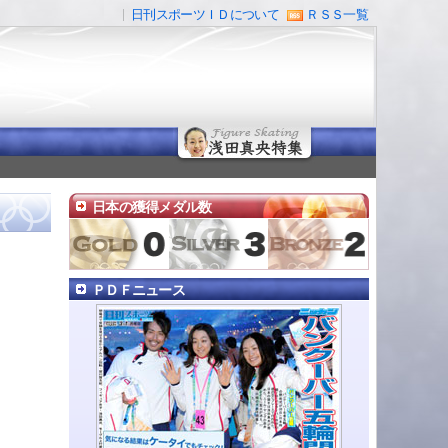
日刊スポーツＩＤについて
ＲＳＳ一覧
日本の獲得メダル数
ＰＤＦニュース