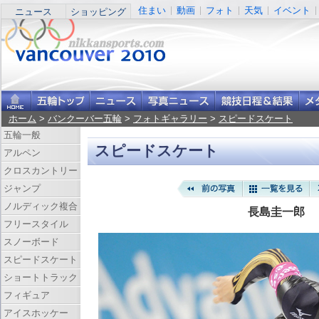
住まい
動画
フォト
天気
イベント
ニュース
ショッピング
ホーム
>
バンクーバー五輪
>
フォトギャラリー
>
スピードスケート
五輪一般
スピードスケート
アルペン
クロスカントリー
ジャンプ
ノルディック複合
長島圭一郎
フリースタイル
スノーボード
スピードスケート
ショートトラック
フィギュア
アイスホッケー