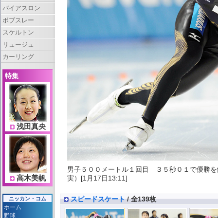
バイアスロン
ボブスレー
スケルトン
リュージュ
カーリング
特集
浅田真央
男子５００メートル１回目 ３５秒０１で優勝を
実）[1月17日13:11]
高木美帆
スピードスケート
/ 全139枚
ニッカン・コム
ホーム
野球