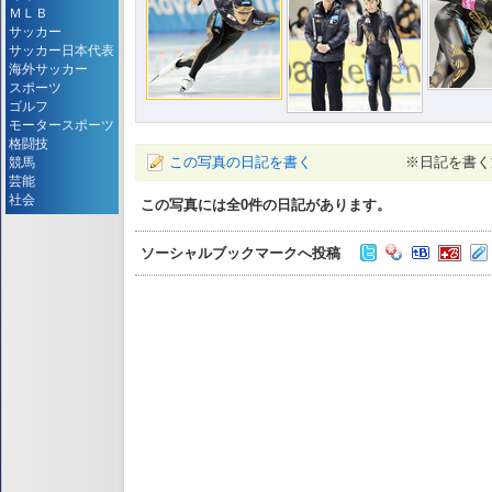
ＭＬＢ
サッカー
サッカー日本代表
海外サッカー
スポーツ
ゴルフ
モータースポーツ
格闘技
この写真の日記を書く
※日記を書く
競馬
芸能
社会
この写真には全
0
件の日記があります。
ソーシャルブックマークへ投稿