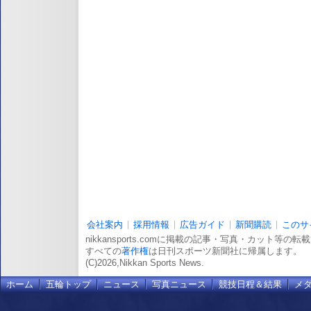
会社案内
採用情報
広告ガイド
新聞購読
このサ
nikkansports.comに掲載の記事・写真・カット等の
すべての
著作権
は日刊スポーツ新聞社に帰属します。
(C)2026,Nikkan Sports News.
ホーム
五輪トップ
ニュース
写真ニュース
競技日程＆結果
メ