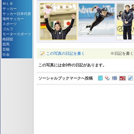
ＭＬＢ
サッカー
サッカー日本代表
海外サッカー
スポーツ
ゴルフ
モータースポーツ
格闘技
競馬
芸能
この写真の日記を書く
※日記を書く
社会
この写真には全
0
件の日記があります。
ソーシャルブックマークへ投稿