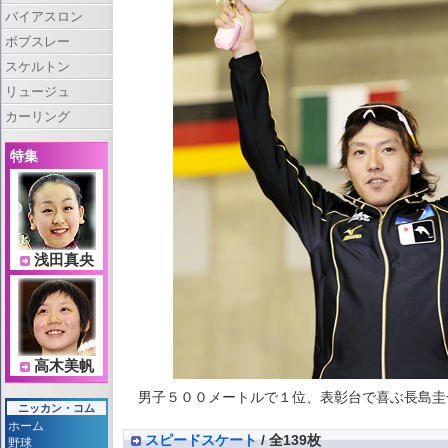
バイアスロン
ボブスレー
スケルトン
リュージュ
カーリング
特集
浅田真央
高木美帆
男子５００メートルで１位、表彰台で喜ぶ長島圭一郎（
ニッカン・コム
ホーム
スピードスケート
/ 全139枚
野球