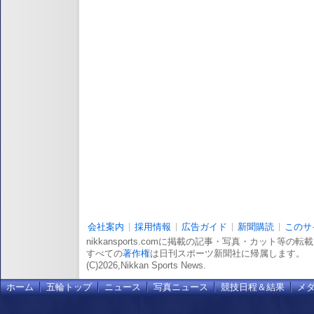
会社案内
採用情報
広告ガイド
新聞購読
このサ
nikkansports.comに掲載の記事・写真・カット等の
すべての
著作権
は日刊スポーツ新聞社に帰属します。
(C)2026,Nikkan Sports News.
ホーム
五輪トップ
ニュース
写真ニュース
競技日程＆結果
メ