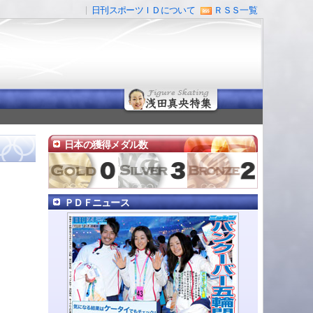
日刊スポーツＩＤについて
ＲＳＳ一覧
日本の獲得メダル数
ＰＤＦニュース