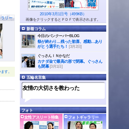
2010年3月1日号（499KB）
ャラリー
画像をクリックするとＰＤＦで表示されます。
新着コラム
今日のバンクーバーBLOG
祭が終わり…残った歓喜、感動…あり
がとう選手たち！
[3月2日]
ぐっさんＩＮかなだ
カナダ金で最高の形で閉幕。ぐっさん
も閉幕
[3月1日]
います。
五輪名言集
友情の大切さを教わった
フォト
女性アスリート特集
フォトギャラリー