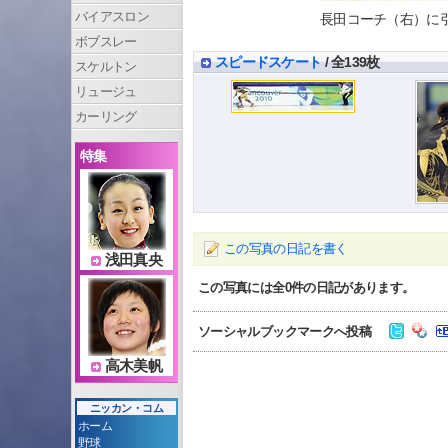
バイアスロン
長田コーチ（右）に引っ
ボブスレー
スピードスケート
/ 全139枚
スケルトン
リュージュ
カーリング
特集
この写真の日記を書く
浅田真央
この写真には全
0
件の日記があります。
ソーシャルブックマークへ投稿
高木美帆
ニッカン・コム
ホーム
野球