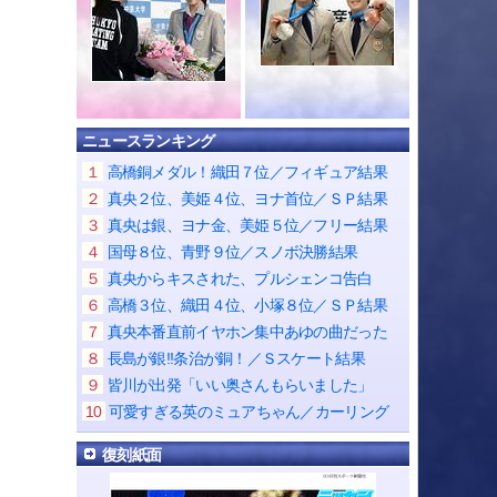
ニュースランキング
１
高橋銅メダル！織田７位／フィギュア結果
２
真央２位、美姫４位、ヨナ首位／ＳＰ結果
３
真央は銀、ヨナ金、美姫５位／フリー結果
４
国母８位、青野９位／スノボ決勝結果
５
真央からキスされた、プルシェンコ告白
６
高橋３位、織田４位、小塚８位／ＳＰ結果
７
真央本番直前イヤホン集中あゆの曲だった
８
長島が銀!!条治が銅！／Ｓスケート結果
９
皆川が出発「いい奥さんもらいました」
10
可愛すぎる英のミュアちゃん／カーリング
復刻紙面