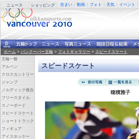
住まい
動画
フォト
天気
イベント
ニュース
ショッピング
ホーム
>
バンクーバー五輪
>
フォトギャラリー
>
スピードスケート
五輪一般
スピードスケート
アルペン
クロスカントリー
ジャンプ
ノルディック複合
穂積雅子
フリースタイル
スノーボード
スピードスケート
ショートトラック
フィギュア
アイスホッケー