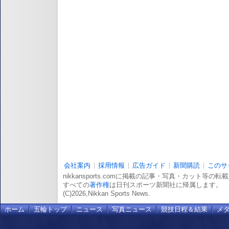
会社案内
採用情報
広告ガイド
新聞購読
このサ
nikkansports.comに掲載の記事・写真・カット等の
すべての
著作権
は日刊スポーツ新聞社に帰属します。
(C)2026,Nikkan Sports News.
ホーム
五輪トップ
ニュース
写真ニュース
競技日程＆結果
メ