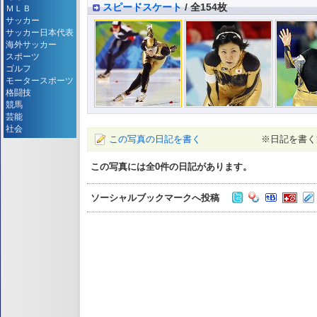
スピードスケート
/ 全154枚
ＭＬＢ
サッカー
サッカー日本代表
海外サッカー
スポーツ
ゴルフ
モータースポーツ
格闘技
競馬
芸能
社会
この写真の日記を書く
※日記を書く
この写真には全
0
件の日記があります。
ソーシャルブックマークへ投稿