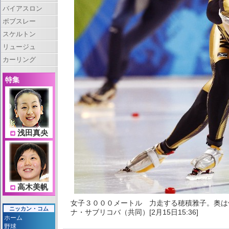
バイアスロン
ボブスレー
スケルトン
リュージュ
カーリング
特集
浅田真央
高木美帆
女子３０００メートル 力走する穂積雅子。奥は
ニッカン・コム
ナ・サブリコバ（共同）[2月15日15:36]
ホーム
野球