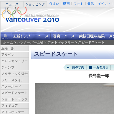
住まい
動画
フォト
天気
イベント
ニュース
ショッピング
ホーム
>
バンクーバー五輪
>
フォトギャラリー
>
スピードスケート
五輪一般
スピードスケート
アルペン
クロスカントリー
ジャンプ
ノルディック複合
長島圭一郎
フリースタイル
スノーボード
スピードスケート
ショートトラック
フィギュア
アイスホッケー