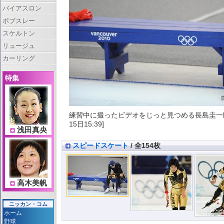
バイアスロン
ボブスレー
スケルトン
リュージュ
カーリング
特集
練習中に撮ったビデオをじっと見つめる長島圭一
15日15:39]
浅田真央
スピードスケート
/ 全154枚
高木美帆
ニッカン・コム
ホーム
野球