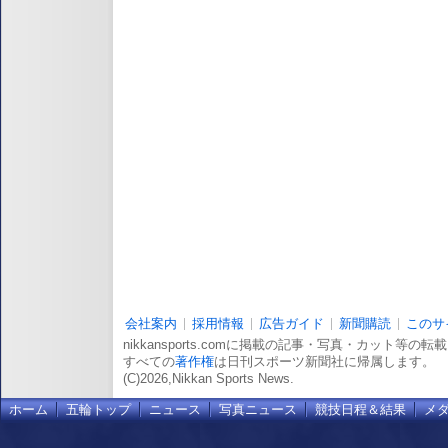
会社案内
採用情報
広告ガイド
新聞購読
このサ
nikkansports.comに掲載の記事・写真・カット等の
すべての
著作権
は日刊スポーツ新聞社に帰属します。
(C)2026,Nikkan Sports News.
ホーム
五輪トップ
ニュース
写真ニュース
競技日程＆結果
メ