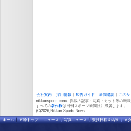
会社案内
採用情報
広告ガイド
新聞購読
このサ
nikkansports.comに掲載の記事・写真・カット等の
すべての
著作権
は日刊スポーツ新聞社に帰属します。
(C)2026,Nikkan Sports News.
ホーム
五輪トップ
ニュース
写真ニュース
競技日程＆結果
メ