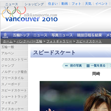
住まい
動画
フォト
天気
イベント
ニュース
ショッピング
ホーム
>
バンクーバー五輪
>
フォトギャラリー
>
スピードスケート
五輪一般
スピードスケート
アルペン
クロスカントリー
ジャンプ
ノルディック複合
岡崎
フリースタイル
スノーボード
スピードスケート
ショートトラック
フィギュア
アイスホッケー