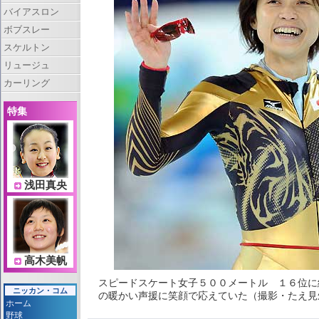
バイアスロン
ボブスレー
スケルトン
リュージュ
カーリング
特集
浅田真央
高木美帆
スピードスケート女子５００メートル １６位に
ニッカン・コム
の暖かい声援に笑顔で応えていた（撮影・たえ見朱実）
ホーム
野球