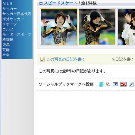
スピードスケート
/ 全154枚
ＭＬＢ
サッカー
サッカー日本代表
海外サッカー
スポーツ
ゴルフ
モータースポーツ
格闘技
競馬
芸能
社会
この写真の日記を書く
※日記を書く
この写真には全
0
件の日記があります。
ソーシャルブックマークへ投稿