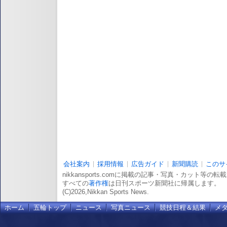
会社案内
採用情報
広告ガイド
新聞購読
このサ
nikkansports.comに掲載の記事・写真・カット等の
すべての
著作権
は日刊スポーツ新聞社に帰属します。
(C)2026,Nikkan Sports News.
ホーム
五輪トップ
ニュース
写真ニュース
競技日程＆結果
メ