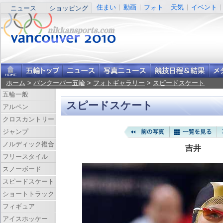
住まい
動画
フォト
天気
イベント
ニュース
ショッピング
ホーム
>
バンクーバー五輪
>
フォトギャラリー
>
スピードスケート
五輪一般
スピードスケート
アルペン
クロスカントリー
ジャンプ
ノルディック複合
吉井
フリースタイル
スノーボード
スピードスケート
ショートトラック
フィギュア
アイスホッケー