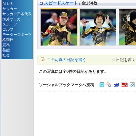
スピードスケート
/ 全154枚
ＭＬＢ
サッカー
サッカー日本代表
海外サッカー
スポーツ
ゴルフ
モータースポーツ
格闘技
競馬
芸能
社会
この写真の日記を書く
※日記を書く
この写真には全
0
件の日記があります。
ソーシャルブックマークへ投稿