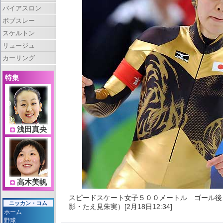
バイアスロン
ボブスレー
スケルトン
リュージュ
カーリング
特集
浅田真央
高木美帆
スピードスケート女子５００メートル ゴール後
ニッカン・コム
影・たえ見朱実）[2月18日12:34]
ホーム
野球