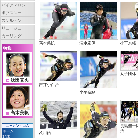
バイアスロン
ボブスレー
スケルトン
リュージュ
カーリング
高木美帆
清水宏保
小平奈緒
特集
女子団体
浅田真央
吉井小百合
小平奈緒
高木美帆
長島圭一
ニッカン・コム
治
ホーム
及川佑
野球