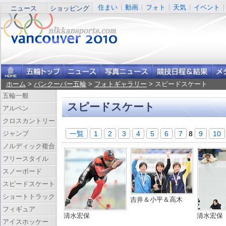
住まい
動画
フォト
天気
イベント
ニュース
ショッピング
ホーム
>
バンクーバー五輪
>
フォトギャラリー
> スピードスケート
五輪一般
スピードスケート
アルペン
クロスカントリー
一覧
1
2
3
4
5
6
7
8
9
10
ジャンプ
ノルディック複合
フリースタイル
スノーボード
スピードスケート
ショートトラック
吉井＆小平＆高木
フィギュア
清水宏保
清水宏保
アイスホッケー