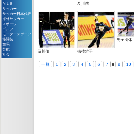
及川佑
ＭＬＢ
サッカー
サッカー日本代表
海外サッカー
スポーツ
ゴルフ
モータースポーツ
格闘技
男子団体
競馬
芸能
及川佑
穂積雅子
社会
一覧
1
2
3
4
5
6
7
8
9
10