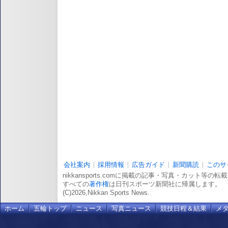
会社案内
採用情報
広告ガイド
新聞購読
このサ
nikkansports.comに掲載の記事・写真・カット等の
すべての
著作権
は日刊スポーツ新聞社に帰属します。
(C)2026,Nikkan Sports News.
ホーム
五輪トップ
ニュース
写真ニュース
競技日程＆結果
メ