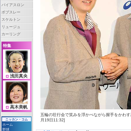
バイアスロン
ボブスレー
スケルトン
リュージュ
カーリング
特集
浅田真央
高木美帆
五輪の壮行会で笑みを浮かべながら握手をかわす
月19日11:32]
ニッカン・コム
ホーム
野球