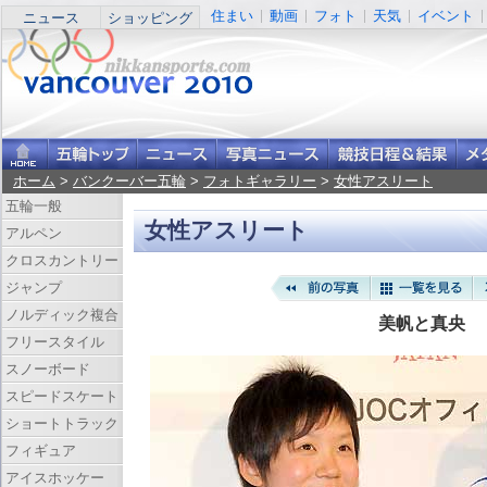
住まい
動画
フォト
天気
イベント
ニュース
ショッピング
ホーム
>
バンクーバー五輪
>
フォトギャラリー
>
女性アスリート
五輪一般
女性アスリート
アルペン
クロスカントリー
ジャンプ
ノルディック複合
美帆と真央
フリースタイル
スノーボード
スピードスケート
ショートトラック
フィギュア
アイスホッケー