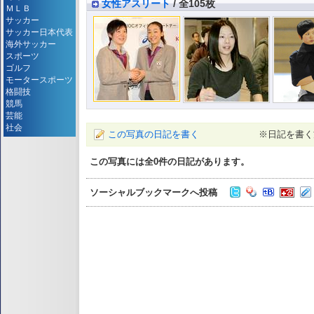
女性アスリート
/ 全105枚
ＭＬＢ
サッカー
サッカー日本代表
海外サッカー
スポーツ
ゴルフ
モータースポーツ
格闘技
競馬
芸能
社会
この写真の日記を書く
※日記を書く
この写真には全
0
件の日記があります。
ソーシャルブックマークへ投稿