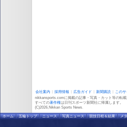
会社案内
採用情報
広告ガイド
新聞購読
このサ
nikkansports.comに掲載の記事・写真・カット等の
すべての
著作権
は日刊スポーツ新聞社に帰属します。
(C)2026,Nikkan Sports News.
ホーム
五輪トップ
ニュース
写真ニュース
競技日程＆結果
メ