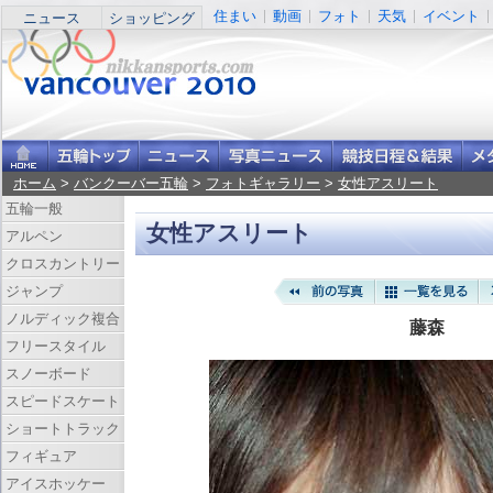
住まい
動画
フォト
天気
イベント
ニュース
ショッピング
ホーム
>
バンクーバー五輪
>
フォトギャラリー
>
女性アスリート
五輪一般
女性アスリート
アルペン
クロスカントリー
ジャンプ
ノルディック複合
藤森
フリースタイル
スノーボード
スピードスケート
ショートトラック
フィギュア
アイスホッケー