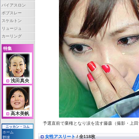
バイアスロン
ボブスレー
スケルトン
リュージュ
カーリング
特集
浅田真央
高木美帆
予選直前で棄権となり涙を流す藤森（撮影・上田博志）
ニッカン・コム
ホーム
女性アスリート
/ 全118枚
野球