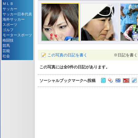
ＭＬＢ
サッカー
サッカー日本代表
海外サッカー
スポーツ
ゴルフ
モータースポーツ
格闘技
競馬
芸能
この写真の日記を書く
※日記を書く
社会
この写真には全
0
件の日記があります。
ソーシャルブックマークへ投稿