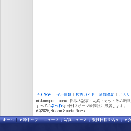
会社案内
採用情報
広告ガイド
新聞購読
このサ
nikkansports.comに掲載の記事・写真・カット等の
すべての
著作権
は日刊スポーツ新聞社に帰属します。
(C)2026,Nikkan Sports News.
ホーム
五輪トップ
ニュース
写真ニュース
競技日程＆結果
メ