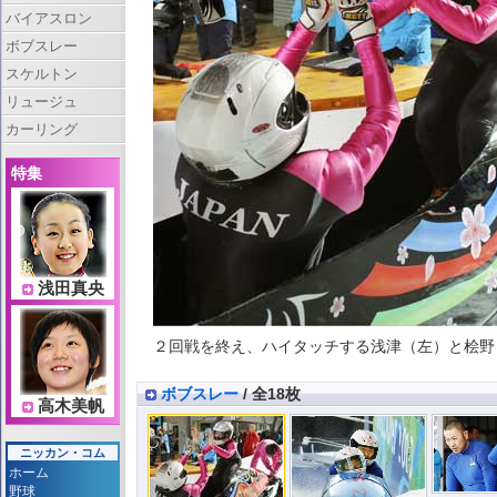
バイアスロン
ボブスレー
スケルトン
リュージュ
カーリング
特集
浅田真央
２回戦を終え、ハイタッチする浅津（左）と桧野（共同
ボブスレー
/ 全18枚
高木美帆
ニッカン・コム
ホーム
野球