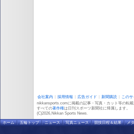
会社案内
採用情報
広告ガイド
新聞購読
このサ
nikkansports.comに掲載の記事・写真・カット等の
すべての
著作権
は日刊スポーツ新聞社に帰属します。
(C)2026,Nikkan Sports News.
ホーム
五輪トップ
ニュース
写真ニュース
競技日程＆結果
メ