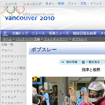
住まい
動画
フォト
天気
イベント
ニュース
ショッピング
ホーム
>
バンクーバー五輪
>
フォトギャラリー
>
ボブスレー
五輪一般
ボブスレー
アルペン
クロスカントリー
ジャンプ
ノルディック複合
浅津と桧野
フリースタイル
スノーボード
スピードスケート
ショートトラック
フィギュア
アイスホッケー