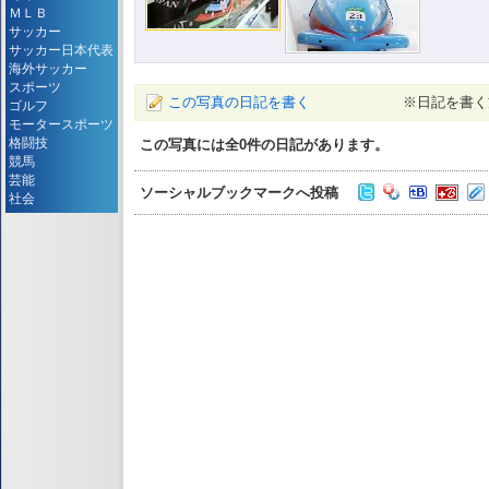
ＭＬＢ
サッカー
サッカー日本代表
海外サッカー
スポーツ
この写真の日記を書く
※日記を書く
ゴルフ
モータースポーツ
格闘技
この写真には全
0
件の日記があります。
競馬
芸能
ソーシャルブックマークへ投稿
社会