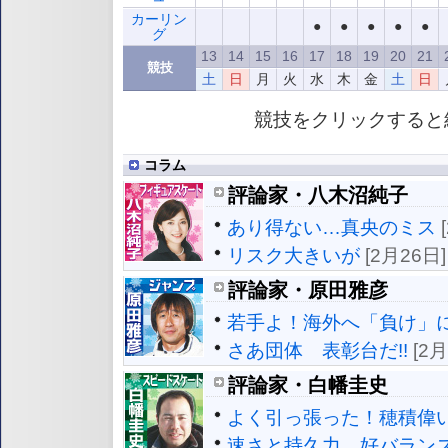
カーリン
●
●
●
●
●
グ
13
14
15
16
17
18
19
20
21
競技
土
日
月
火
水
木
金
土
日
競技をクリックすると
コラム
評論家・八木沼純子
あり得ない…真央のミス
リスク大きいが
[2月26日]
評論家・原田雅彦
若手よ！海外へ「負け」に
さあ団体 表彰台だ!!
[2月
評論家・白幡圭史
よく引っ張った！穂積偉
速さと持久力 好バラン