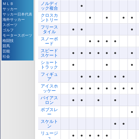
ノルディ
ＭＬＢ
●
ック複合
サッカー
サッカー日本代表
クロスカ
●
●
●
●
海外サッカー
ントリー
スポーツ
フリース
●
●
●
ゴルフ
タイル
モータースポーツ
スノーボ
格闘技
●
●
●
●
ード
競馬
スピード
芸能
●
●
●
●
●
●
●
スケート
社会
ショート
●
●
●
トラック
フィギュ
●
●
●
●
●
ア
アイスホ
●
●
●
●
●
●
●
●
ッケー
バイアス
●
●
●
●
ロン
ボブスレ
●
ー
スケルト
●
●
ン
リュージ
●
●
●
●
●
ュ