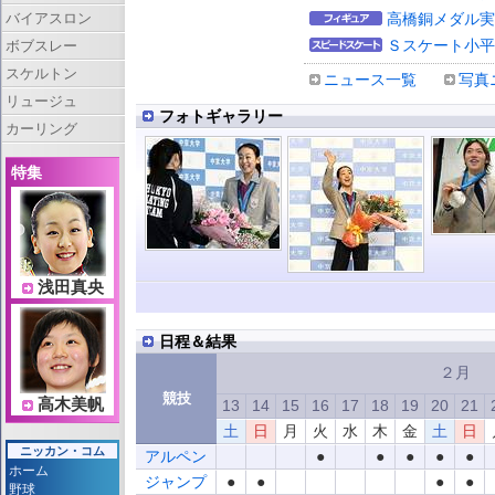
バイアスロン
高橋銅メダル実
Ｓスケート小平
ボブスレー
スケルトン
ニュース一覧
写真
リュージュ
フォトギャラリー
カーリング
特集
浅田真央
日程＆結果
２月
競技
高木美帆
13
14
15
16
17
18
19
20
21
土
日
月
火
水
木
金
土
日
ニッカン・コム
アルペン
●
●
●
●
●
ホーム
ジャンプ
●
●
●
●
野球