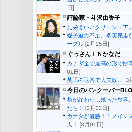
日]
評論家・斗沢由香子
見栄えいいクリーンエア
愛子迫力不足、多英完走
ーグル
[2月15日]
ぐっさんＩＮかなだ
カナダ金で最高の形で閉
01日]
英語の返答で大失敗…
[3
今日のバンクーバーBLO
祭が終わり…残った歓喜
たち！
[3月02日]
カナダが優勝！！メイン
人！
[3月01日]