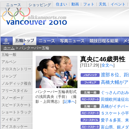
住まい
動画
フォト
天気
イベント
ニュース
ショッピング
ホーム
> バンクーバー五輪
五輪一般
真央に46歳男性
アルペン
[7日17:29] [
全文へ
]
クロスカントリー
渡部８位、距
ジャンプ
高橋大輔がア
ノルディック複合
フリースタイル
バンクーバー五輪表彰式
ぐっさんのおみ
の浅田真央（手前）（撮
スノーボード
田畑欧州遠征出
影・上田博志） [
記事へ
]
スピードスケート
高橋がイチバ～
ショートトラック
Ｓスケート小平
フィギュア
愛子＆多英、来
アイスホッケー
富山県、銀メダ