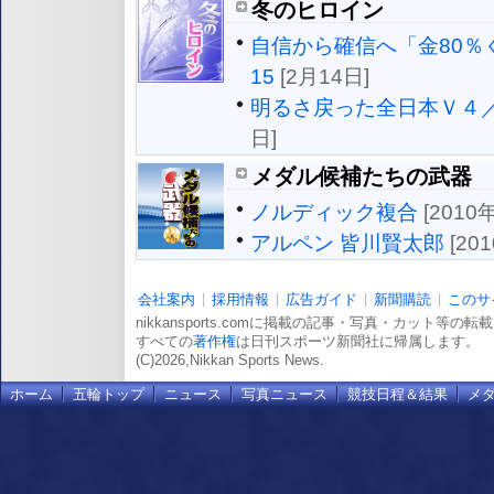
冬のヒロイン
自信から確信へ「金80％
15
[2月14日]
明るさ戻った全日本Ｖ４
日]
メダル候補たちの武器
ノルディック複合
[2010
アルペン 皆川賢太郎
[20
会社案内
採用情報
広告ガイド
新聞購読
このサ
nikkansports.comに掲載の記事・写真・カット等の
すべての
著作権
は日刊スポーツ新聞社に帰属します。
(C)2026,Nikkan Sports News.
ホーム
五輪トップ
ニュース
写真ニュース
競技日程＆結果
メ