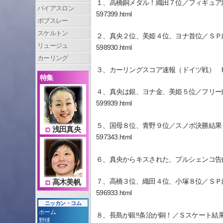
１、高橋銅メダル！織田７位／フィギュア結果 http://van
バイアスロン
597399.html
ボブスレー
スケルトン
２、真央２位、美姫４位、ヨナ首位／ＳＰ結果 http://van
リュージュ
598930.html
カーリング
３、カーリングスコア速報（ドイツ戦） http://vancouv
特集
４、真央は銀、ヨナ金、美姫５位／フリー結果 http://van
599939.html
５、国母８位、青野９位／スノボ決勝結果 http://vancou
浅田真央
597343.html
６、真央からキスされた、プルシェンコ告白 http://vanco
７、高橋３位、織田４位、小塚８位／ＳＰ結果 http://van
高木美帆
596933.html
ニッカン・コム
ホーム
８、長島が銀!!条治が銅！／Ｓスケート結果 http://vanco
野球