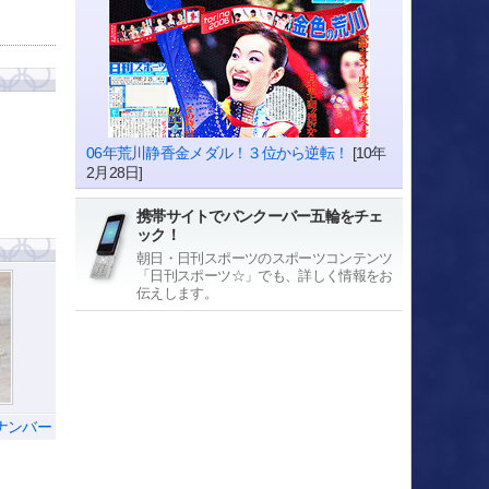
06年荒川静香金メダル！３位から逆転！
[10年
2月28日]
携帯サイトでバンクーバー五輪をチェ
ック！
朝日・日刊スポーツのスポーツコンテンツ
「日刊スポーツ☆」でも、詳しく情報をお
伝えします。
ナンバー