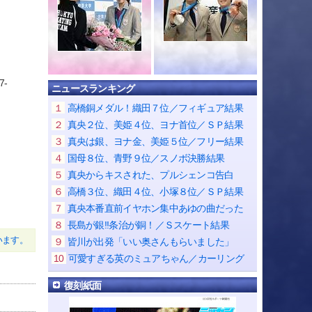
7-
ニュースランキング
１
高橋銅メダル！織田７位／フィギュア結果
２
真央２位、美姫４位、ヨナ首位／ＳＰ結果
３
真央は銀、ヨナ金、美姫５位／フリー結果
４
国母８位、青野９位／スノボ決勝結果
５
真央からキスされた、プルシェンコ告白
６
高橋３位、織田４位、小塚８位／ＳＰ結果
７
真央本番直前イヤホン集中あゆの曲だった
８
長島が銀!!条治が銅！／Ｓスケート結果
います。
９
皆川が出発「いい奥さんもらいました」
10
可愛すぎる英のミュアちゃん／カーリング
復刻紙面