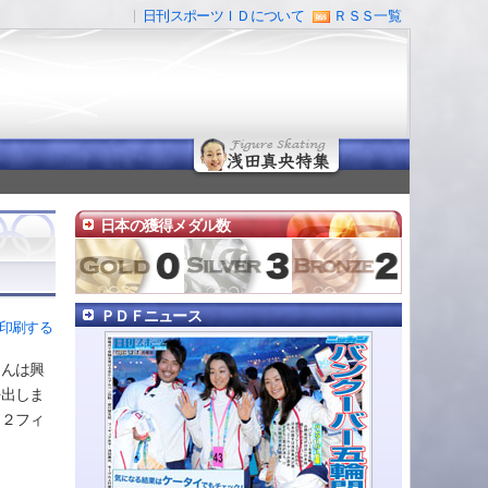
日刊スポーツＩＤについて
ＲＳＳ一覧
日本の獲得メダル数
ＰＤＦニュース
印刷する
さんは興
を出しま
、２フィ