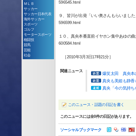
596545.html
ＭＬＢ
サッカー
サッカー日本代表
９、皆川が出発「いい奥さんもらいました」 http://vanc
海外サッカー
596599.html
スポーツ
ゴルフ
モータースポーツ
１０、真央本番直前イヤホン集中あゆの曲だった http://va
格闘技
600584.html
競馬
芸能
社会
［2010年3月3日17時21分］
関連ニュース
爆笑太田 真央本
真央も美姫も静香
真央「今の気持ち
このニュース・話題の日記を書く
このニュースには全
0
件の日記があります。
ソーシャルブックマーク