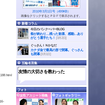
2010年3月1日号（499KB）
画像をクリックするとＰＤＦで表示されます。
新着コラム
今日のバンクーバーBLOG
祭が終わり…残った歓喜、感動…あり
がとう選手たち！
[3月2日]
ぐっさんＩＮかなだ
カナダ金で最高の形で閉幕。ぐっさん
も閉幕
[3月1日]
五輪名言集
友情の大切さを教わった
88.html
フォト
女性アスリート特集
フォトギャラリー
16-