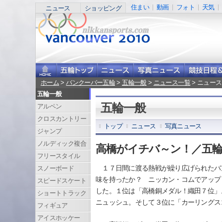
住まい
動画
フォト
天気
ニュース
ショッピング
ホーム
>
バンクーバー五輪
>
五輪一般
>
ニュース一覧
> ニュース
五輪一般
五輪一般
アルペン
クロスカントリー
トップ
ニュース
写真ニュース
ジャンプ
ノルディック複合
高橋がイチバ～ン！／五
フリースタイル
１７日間に渡る熱戦が繰り広げられたバ
スノーボード
味を持ったか？ ニッカン・コムでアップ
スピードスケート
した。１位は「高橋銅メダル！織田７位」
ショートトラック
ニュッシュ。そして３位に「カーリングス
フィギュア
アイスホッケー