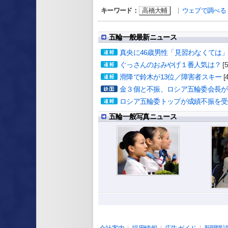
高橋大輔
ウェブで調べる
キーワード：
五輪一般最新ニュース
真央に46歳男性「見習わなくては
ぐっさんのおみやげ１番人気は？
[
滑降で鈴木が13位／障害者スキー
[
金３個と不振、ロシア五輪委会長が
ロシア五輪委トップが成績不振を受
五輪一般写真ニュース