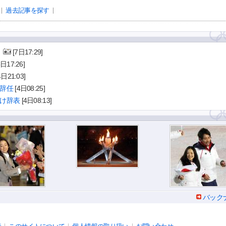
過去記事を探す
」
[7日17:29]
5日17:26]
4日21:03]
辞任
[4日08:25]
け辞表
[4日08:13]
バック