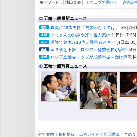
浅田真央
ウェブで調べる
過去記
キーワード：
五輪一般最新ニュース
真央に46歳男性「見習わなくては」
[7日1
ぐっさんのおみやげ１番人気は？
[5日17:26]
滑降で鈴木が13位／障害者スキー
[4日21:03]
金３個と不振、ロシア五輪委会長が辞任
[4日
ロシア五輪委トップが成績不振を受け辞表
[4
五輪一般写真ニュース
会社案内
採用情報
広告ガイド
新聞購読
このサ