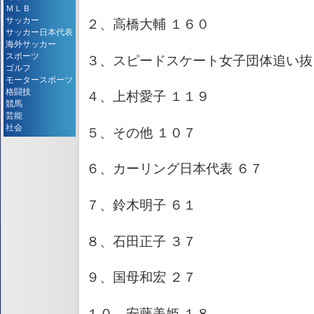
ＭＬＢ
サッカー
２、高橋大輔 １６０
サッカー日本代表
海外サッカー
スポーツ
３、スピードスケート女子団体追い抜
ゴルフ
モータースポーツ
格闘技
４、上村愛子 １１９
競馬
芸能
社会
５、その他 １０７
６、カーリング日本代表 ６７
７、鈴木明子 ６１
８、石田正子 ３７
９、国母和宏 ２７
１０、安藤美姫 １８