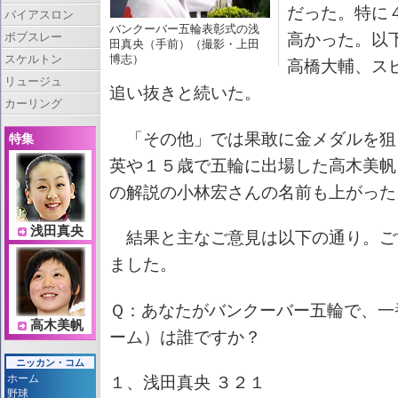
だった。特に
バイアスロン
バンクーバー五輪表彰式の浅
ボブスレー
高かった。以
田真央（手前）（撮影・上田
スケルトン
博志）
高橋大輔、ス
リュージュ
追い抜きと続いた。
カーリング
「その他」では果敢に金メダルを狙
特集
英や１５歳で五輪に出場した高木美帆
の解説の小林宏さんの名前も上がった
浅田真央
結果と主なご意見は以下の通り。ご
ました。
Ｑ：あなたがバンクーバー五輪で、一
高木美帆
ーム）は誰ですか？
ニッカン・コム
ホーム
１、浅田真央 ３２１
野球