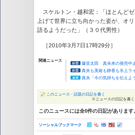
スケルトン・越和宏：「ほとんどゼ
上げて世界に立ち向かった姿が、オリ
語るようだった」（３０代男性）
［2010年3月7日17時29分］
関連ニュース
爆笑太田 真央本の発売中
真央も美姫も静香も氷上ラ
真央「今の気持ちを伝えよ
このニュース・話題の日記を書く
※ニュースの日記を書く
このニュースには全
0
件の日記があります
ソーシャルブックマーク