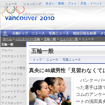
住まい
動画
フォト
天気
イベント
ニュース
ショッピング
ホーム
>
バンクーバー五輪
>
五輪一般
>
ニュース一覧
> ニュース
五輪一般
五輪一般
アルペン
クロスカントリー
トップ
ニュース
写真ニュース
ジャンプ
ノルディック複合
真央に46歳男性「見習わなくて
フリースタイル
スノーボード
バンクーバー
スピードスケート
った選手は誰
ショートトラック
コムのアンケ
フィギュア
ートの浅田真
アイスホッケー