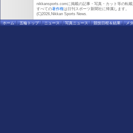
nikkansports.comに掲載の記事・写真・カット等の
すべての
著作権
は日刊スポーツ新聞社に帰属します。
(C)2026,Nikkan Sports News.
ホーム
五輪トップ
ニュース
写真ニュース
競技日程＆結果
メ