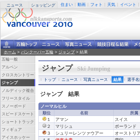
住まい
動画
フォト
天気
イベント
ニュース
ショッピング
ホーム
>
バンクーバー五輪
>
ジャンプ
> 結果
五輪一般
ジャンプ
アルペン
Ski Jumping
クロスカントリー
トップ
ニュース
写真ニュース
結果
選手名
ジャンプ
ノルディック複合
ジャンプ 結果
フリースタイル
スノーボード
ノーマルヒル
順位
名前
所属
スピードスケート
１
アマン
スイス
ショートトラック
２
マリシュ
ポーランド
フィギュア
３
シュリーレンツァウアー
オーストリ
アイスホッケー