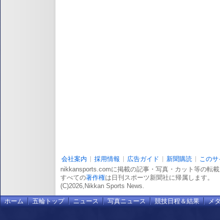
会社案内
採用情報
広告ガイド
新聞購読
このサ
nikkansports.comに掲載の記事・写真・カット等の
すべての
著作権
は日刊スポーツ新聞社に帰属します。
(C)2026,Nikkan Sports News.
ホーム
五輪トップ
ニュース
写真ニュース
競技日程＆結果
メ