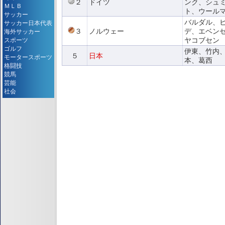
２
ドイツ
ンク、シュ
ＭＬＢ
ト、ウール
サッカー
バルダル、
サッカー日本代表
３
ノルウェー
デ、エベン
海外サッカー
ヤコブセン
スポーツ
ゴルフ
伊東、竹内
５
日本
モータースポーツ
本、葛西
格闘技
競馬
芸能
社会