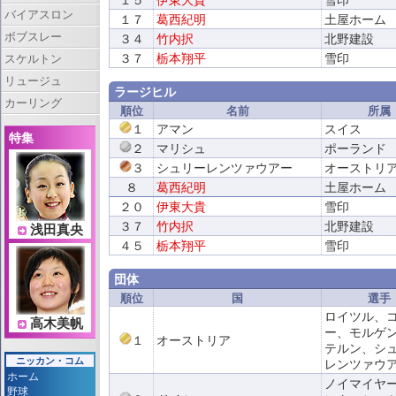
１５
伊東大貴
雪印
バイアスロン
１７
葛西紀明
土屋ホーム
ボブスレー
３４
竹内択
北野建設
３７
栃本翔平
雪印
スケルトン
リュージュ
ラージヒル
カーリング
順位
名前
所属
１
アマン
スイス
特集
２
マリシュ
ポーランド
３
シュリーレンツァウアー
オーストリ
８
葛西紀明
土屋ホーム
２０
伊東大貴
雪印
３７
竹内択
北野建設
浅田真央
４５
栃本翔平
雪印
団体
順位
国
選手
ロイツル、
高木美帆
ー、モルゲ
１
オーストリア
テルン、シ
ニッカン・コム
レンツァウ
ホーム
ノイマイヤ
野球