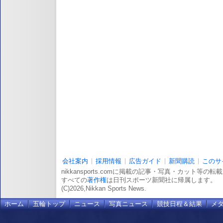
会社案内
採用情報
広告ガイド
新聞購読
このサ
nikkansports.comに掲載の記事・写真・カット等の
すべての
著作権
は日刊スポーツ新聞社に帰属します。
(C)2026,Nikkan Sports News.
ホーム
五輪トップ
ニュース
写真ニュース
競技日程＆結果
メ