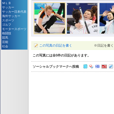
ＭＬＢ
サッカー
サッカー日本代表
海外サッカー
スポーツ
ゴルフ
モータースポーツ
格闘技
競馬
芸能
この写真の日記を書く
※日記を書く
社会
この写真には全
0
件の日記があります。
ソーシャルブックマークへ投稿