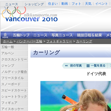
住まい
動画
フォト
天気
イベント
ニュース
ショッピング
ホーム
>
バンクーバー五輪
>
フォトギャラリー
>
カーリング
五輪一般
カーリング
アルペン
クロスカントリー
ジャンプ
ノルディック複合
ドイツ代表
フリースタイル
スノーボード
スピードスケート
ショートトラック
フィギュア
アイスホッケー