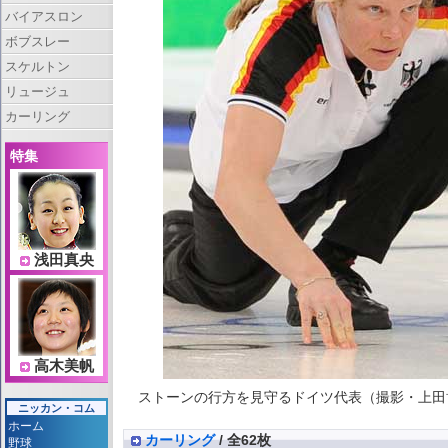
バイアスロン
ボブスレー
スケルトン
リュージュ
カーリング
特集
浅田真央
高木美帆
ストーンの行方を見守るドイツ代表（撮影・上田博志）
ニッカン・コム
ホーム
カーリング
/ 全62枚
野球