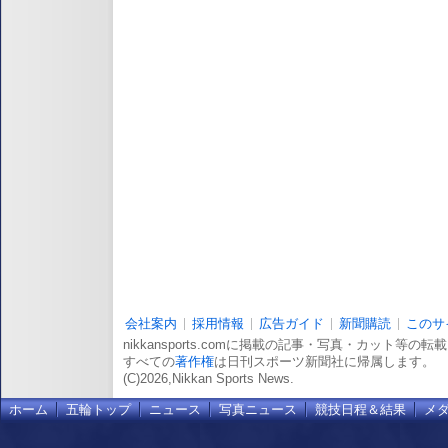
会社案内
採用情報
広告ガイド
新聞購読
このサ
nikkansports.comに掲載の記事・写真・カット等の
すべての
著作権
は日刊スポーツ新聞社に帰属します。
(C)2026,Nikkan Sports News.
ホーム
五輪トップ
ニュース
写真ニュース
競技日程＆結果
メ