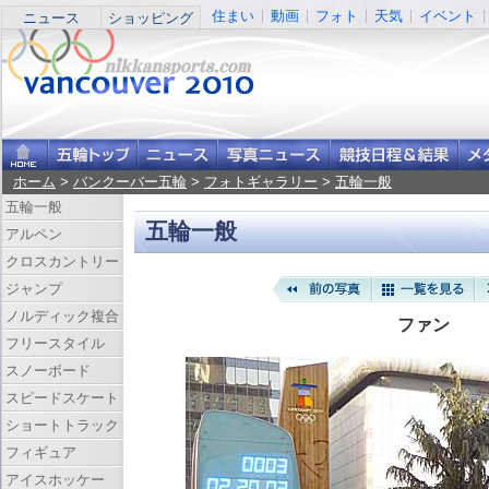
住まい
動画
フォト
天気
イベント
ニュース
ショッピング
ホーム
>
バンクーバー五輪
>
フォトギャラリー
>
五輪一般
五輪一般
五輪一般
アルペン
クロスカントリー
ジャンプ
ノルディック複合
ファン
フリースタイル
スノーボード
スピードスケート
ショートトラック
フィギュア
アイスホッケー