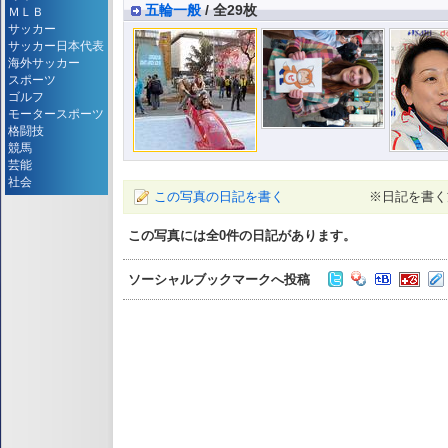
五輪一般
/ 全29枚
ＭＬＢ
サッカー
サッカー日本代表
海外サッカー
スポーツ
ゴルフ
モータースポーツ
格闘技
競馬
芸能
社会
この写真の日記を書く
※日記を書く
この写真には全
0
件の日記があります。
ソーシャルブックマークへ投稿