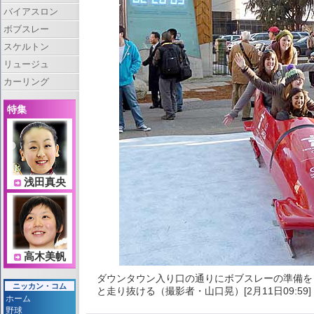
バイアスロン
ボブスレー
スケルトン
リュージュ
カーリング
特集
浅田真央
高木美帆
ダウンタウン入り口の通りにボブスレーの準備を
ニッカン・コム
と走り抜ける（撮影者・山口晃）[2月11日09:59]
ホーム
野球