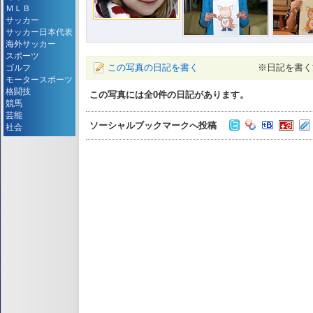
ＭＬＢ
サッカー
サッカー日本代表
海外サッカー
スポーツ
この写真の日記を書く
※日記を書く
ゴルフ
モータースポーツ
格闘技
この写真には全
0
件の日記があります。
競馬
芸能
ソーシャルブックマークへ投稿
社会