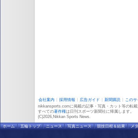
会社案内
採用情報
広告ガイド
新聞購読
このサ
nikkansports.comに掲載の記事・写真・カット等の
すべての
著作権
は日刊スポーツ新聞社に帰属します。
(C)2026,Nikkan Sports News.
ホーム
五輪トップ
ニュース
写真ニュース
競技日程＆結果
メ