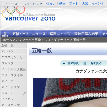
住まい
動画
フォト
天気
イベント
ニュース
ショッピング
ホーム
>
バンクーバー五輪
>
フォトギャラリー
>
五輪一般
五輪一般
五輪一般
アルペン
クロスカントリー
ジャンプ
ノルディック複合
カナダファンの少
フリースタイル
スノーボード
スピードスケート
ショートトラック
フィギュア
アイスホッケー