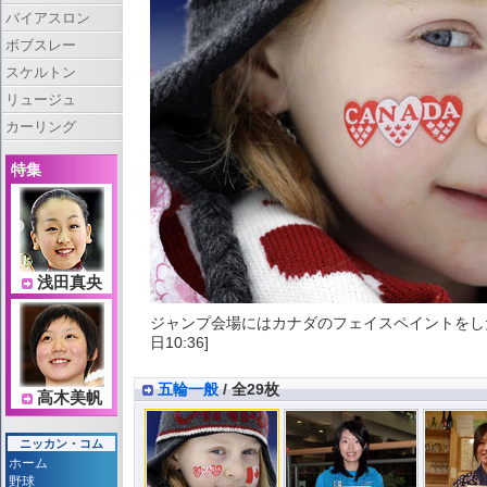
バイアスロン
ボブスレー
スケルトン
リュージュ
カーリング
特集
浅田真央
ジャンプ会場にはカナダのフェイスペイントをした
日10:36]
五輪一般
/ 全29枚
高木美帆
ニッカン・コム
ホーム
野球