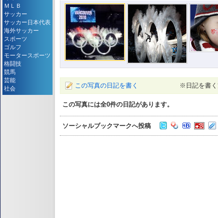
ＭＬＢ
サッカー
サッカー日本代表
海外サッカー
スポーツ
ゴルフ
モータースポーツ
格闘技
競馬
芸能
この写真の日記を書く
※日記を書く
社会
この写真には全
0
件の日記があります。
ソーシャルブックマークへ投稿