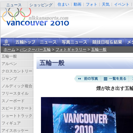
住まい
動画
フォト
天気
イベント
ニュース
ショッピング
ホーム
>
バンクーバー五輪
>
フォトギャラリー
>
五輪一般
五輪一般
五輪一般
アルペン
クロスカントリー
ジャンプ
ノルディック複合
煙が吹き出す五
フリースタイル
スノーボード
スピードスケート
ショートトラック
フィギュア
アイスホッケー