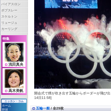
バイアスロン
ボブスレー
スケルトン
リュージュ
カーリング
特集
浅田真央
高木美帆
開会式で煙が吹き出す五輪からボーダーが飛び出
14日11:58]
ニッカン・コム
ホーム
五輪一般
/ 全29枚
野球