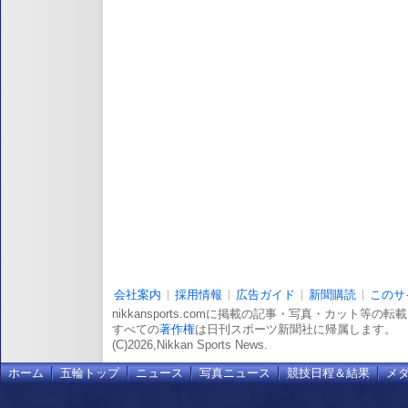
会社案内
採用情報
広告ガイド
新聞購読
このサ
nikkansports.comに掲載の記事・写真・カット等の
すべての
著作権
は日刊スポーツ新聞社に帰属します。
(C)2026,Nikkan Sports News.
ホーム
五輪トップ
ニュース
写真ニュース
競技日程＆結果
メ