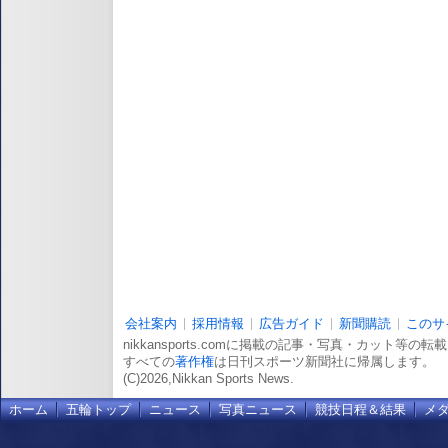
会社案内
採用情報
広告ガイド
新聞購読
このサ
nikkansports.comに掲載の記事・写真・カット等の
すべての
著作権
は日刊スポーツ新聞社に帰属します。
(C)2026,Nikkan Sports News.
ホーム
五輪トップ
ニュース
写真ニュース
競技日程＆結果
メ