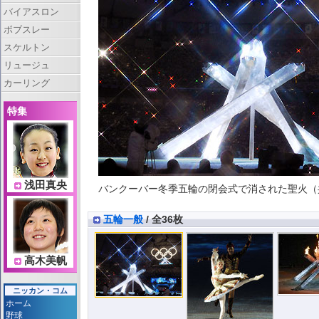
バイアスロン
ボブスレー
スケルトン
リュージュ
カーリング
特集
浅田真央
バンクーバー冬季五輪の閉会式で消された聖火（共同）
五輪一般
/ 全36枚
高木美帆
ニッカン・コム
ホーム
野球