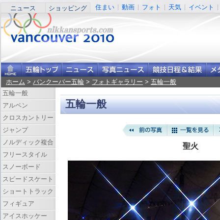
住まい
動画
フォト
天気
イベント
ニュース
ショッピング
ホーム
>
バンクーバー五輪
>
フォトギャラリー
>
五輪一般
五輪一般
五輪一般
アルペン
クロスカントリー
ジャンプ
ノルディック複合
聖火
フリースタイル
スノーボード
スピードスケート
ショートトラック
フィギュア
アイスホッケー