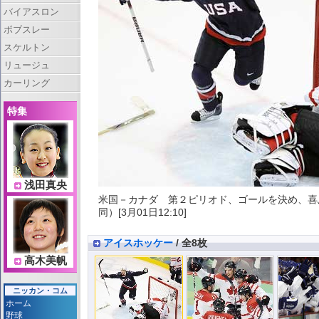
バイアスロン
ボブスレー
スケルトン
リュージュ
カーリング
特集
浅田真央
米国－カナダ 第２ピリオド、ゴールを決め、喜
同）[3月01日12:10]
アイスホッケー
/ 全8枚
高木美帆
ニッカン・コム
ホーム
野球