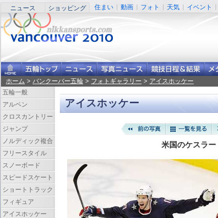
住まい
動画
フォト
天気
イベント
ニュース
ショッピング
ホーム
>
バンクーバー五輪
>
フォトギャラリー
>
アイスホッケー
五輪一般
アイスホッケー
アルペン
クロスカントリー
ジャンプ
ノルディック複合
米国のケスラー
フリースタイル
スノーボード
スピードスケート
ショートトラック
フィギュア
アイスホッケー