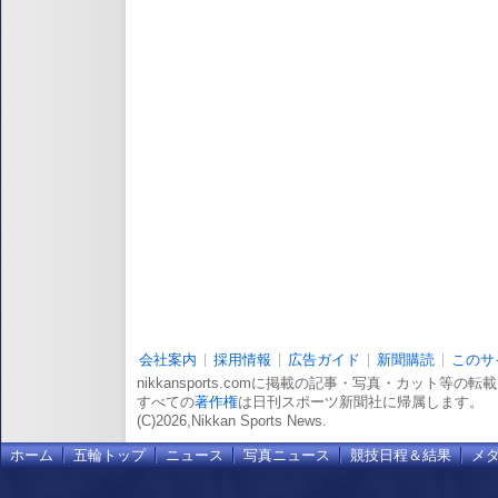
会社案内
採用情報
広告ガイド
新聞購読
このサ
nikkansports.comに掲載の記事・写真・カット等の
すべての
著作権
は日刊スポーツ新聞社に帰属します。
(C)2026,Nikkan Sports News.
ホーム
五輪トップ
ニュース
写真ニュース
競技日程＆結果
メ