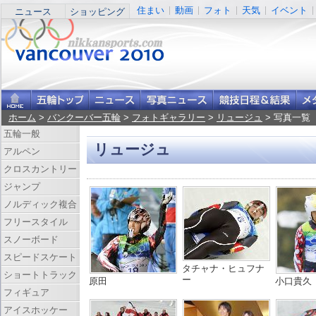
住まい
動画
フォト
天気
イベント
ニュース
ショッピング
ホーム
>
バンクーバー五輪
>
フォトギャラリー
>
リュージュ
> 写真一覧
五輪一般
リュージュ
アルペン
クロスカントリー
ジャンプ
ノルディック複合
フリースタイル
スノーボード
スピードスケート
タチャナ・ヒュフナ
ショートトラック
ー
原田
小口貴久
フィギュア
アイスホッケー