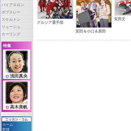
バイアスロン
ボブスレー
安田文
スケルトン
グルジア選手団
リュージュ
安田＆小口＆原田
カーリング
特集
浅田真央
高木美帆
ニッカン・コム
ホーム
野球