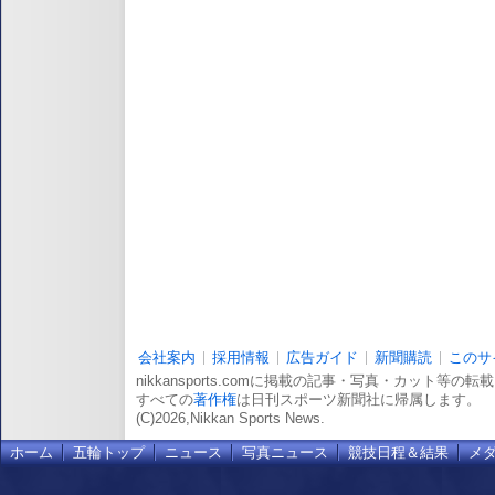
会社案内
採用情報
広告ガイド
新聞購読
このサ
nikkansports.comに掲載の記事・写真・カット等の
すべての
著作権
は日刊スポーツ新聞社に帰属します。
(C)2026,Nikkan Sports News.
ホーム
五輪トップ
ニュース
写真ニュース
競技日程＆結果
メ