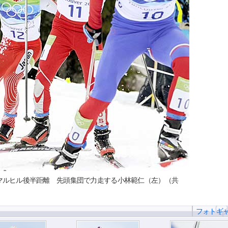
マルヒル後半距離 先頭集団で力走する小林範仁（左）（共
フォトギ