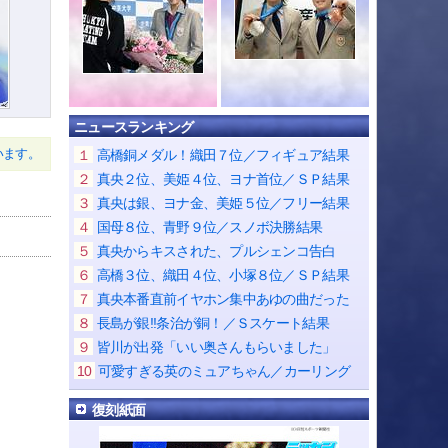
ニュースランキング
います。
１
高橋銅メダル！織田７位／フィギュア結果
２
真央２位、美姫４位、ヨナ首位／ＳＰ結果
３
真央は銀、ヨナ金、美姫５位／フリー結果
４
国母８位、青野９位／スノボ決勝結果
５
真央からキスされた、プルシェンコ告白
６
高橋３位、織田４位、小塚８位／ＳＰ結果
７
真央本番直前イヤホン集中あゆの曲だった
８
長島が銀!!条治が銅！／Ｓスケート結果
９
皆川が出発「いい奥さんもらいました」
10
可愛すぎる英のミュアちゃん／カーリング
復刻紙面