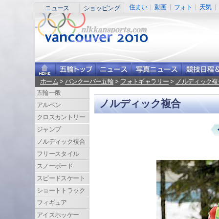
住まい
動画
フォト
天気
ニュース
ショッピング
ホーム
>
バンクーバー五輪
>
フォトギャラリー
>
ノルディック複
五輪一般
ノルディック複合
アルペン
クロスカントリー
ジャンプ
ノルディック複合
フリースタイル
スノーボード
スピードスケート
ショートトラック
フィギュア
アイスホッケー