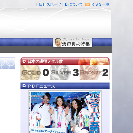
日刊スポーツＩＤについて
ＲＳＳ一覧
日本の獲得メダル数
ＰＤＦニュース