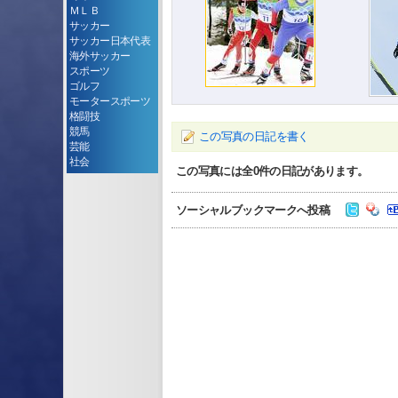
ＭＬＢ
サッカー
サッカー日本代表
海外サッカー
スポーツ
ゴルフ
モータースポーツ
格闘技
競馬
この写真の日記を書く
芸能
社会
この写真には全
0
件の日記があります。
ソーシャルブックマークへ投稿