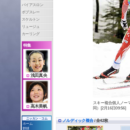
バイアスロン
ボブスレー
スケルトン
リュージュ
カーリング
特集
浅田真央
スキー複合個人ノー
高木美帆
同）[2月16日09:56]
ニッカン・コム
ノルディック複合
/ 全42枚
ホーム
野球