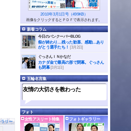
2010年3月1日号（499KB）
画像をクリックするとＰＤＦで表示されます。
新着コラム
今日のバンクーバーBLOG
祭が終わり…残った歓喜、感動…あり
がとう選手たち！
[3月2日]
ぐっさんＩＮかなだ
カナダ金で最高の形で閉幕。ぐっさん
も閉幕
[3月1日]
五輪名言集
友情の大切さを教わった
フォト
女性アスリート特集
フォトギャラリー
ャラリー