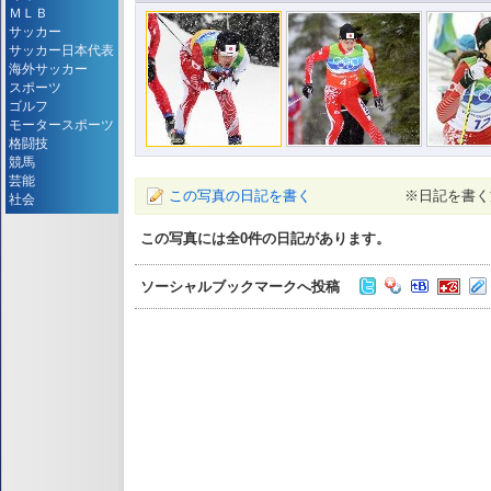
ＭＬＢ
サッカー
サッカー日本代表
海外サッカー
スポーツ
ゴルフ
モータースポーツ
格闘技
競馬
芸能
この写真の日記を書く
※日記を書く
社会
この写真には全
0
件の日記があります。
ソーシャルブックマークへ投稿