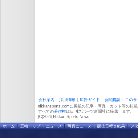
会社案内
採用情報
広告ガイド
新聞購読
このサ
nikkansports.comに掲載の記事・写真・カット等の
すべての
著作権
は日刊スポーツ新聞社に帰属します。
(C)2026,Nikkan Sports News.
ホーム
五輪トップ
ニュース
写真ニュース
競技日程＆結果
メ