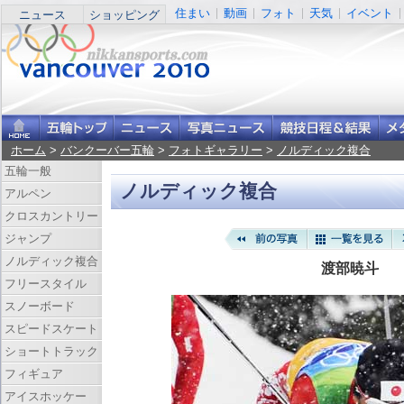
住まい
動画
フォト
天気
イベント
ニュース
ショッピング
ホーム
>
バンクーバー五輪
>
フォトギャラリー
>
ノルディック複合
五輪一般
ノルディック複合
アルペン
クロスカントリー
ジャンプ
ノルディック複合
渡部暁斗
フリースタイル
スノーボード
スピードスケート
ショートトラック
フィギュア
アイスホッケー