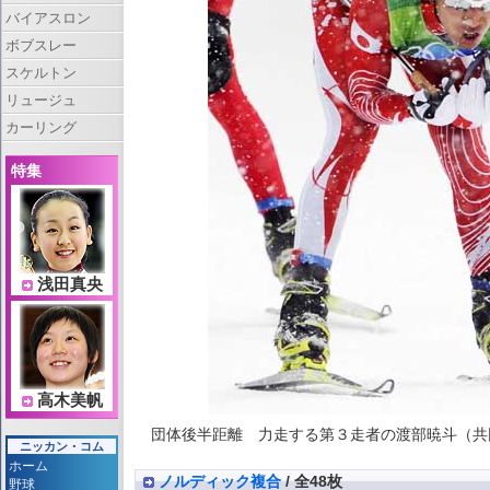
バイアスロン
ボブスレー
スケルトン
リュージュ
カーリング
特集
浅田真央
高木美帆
団体後半距離 力走する第３走者の渡部暁斗（共同）[
ニッカン・コム
ホーム
ノルディック複合
/ 全48枚
野球