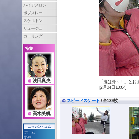
バイアスロン
ボブスレー
スケルトン
リュージュ
カーリング
特集
浅田真央
「鬼は外～！」とお
[2月04日10:04]
スピードスケート
/ 全139枚
高木美帆
ニッカン・コム
ホーム
野球