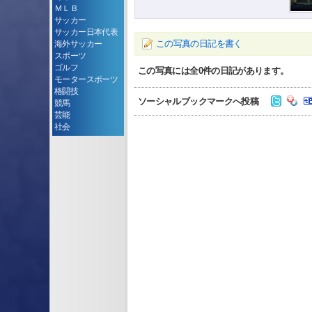
ＭＬＢ
サッカー
サッカー日本代表
この写真の日記を書く
海外サッカー
スポーツ
ゴルフ
この写真には全
0
件の日記があります。
モータースポーツ
格闘技
ソーシャルブックマークへ投稿
競馬
芸能
社会