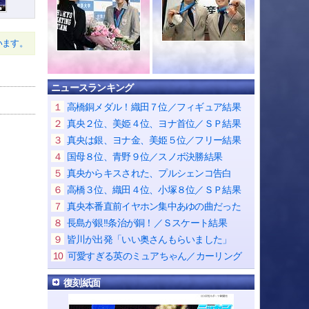
います。
ニュースランキング
１
高橋銅メダル！織田７位／フィギュア結果
２
真央２位、美姫４位、ヨナ首位／ＳＰ結果
３
真央は銀、ヨナ金、美姫５位／フリー結果
４
国母８位、青野９位／スノボ決勝結果
５
真央からキスされた、プルシェンコ告白
６
高橋３位、織田４位、小塚８位／ＳＰ結果
７
真央本番直前イヤホン集中あゆの曲だった
８
長島が銀!!条治が銅！／Ｓスケート結果
９
皆川が出発「いい奥さんもらいました」
10
可愛すぎる英のミュアちゃん／カーリング
復刻紙面