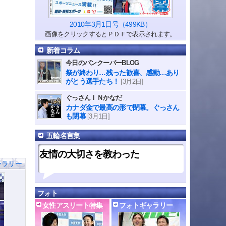
2010年3月1日号（499KB）
画像をクリックするとＰＤＦで表示されます。
新着コラム
今日のバンクーバーBLOG
祭が終わり…残った歓喜、感動…あり
がとう選手たち！
[3月2日]
ぐっさんＩＮかなだ
カナダ金で最高の形で閉幕。ぐっさん
も閉幕
[3月1日]
五輪名言集
友情の大切さを教わった
ャラリー
フォト
女性アスリート特集
フォトギャラリー