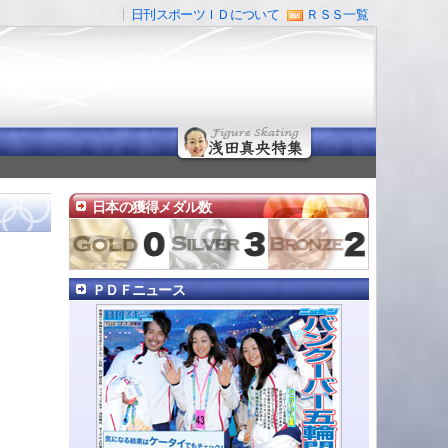
日刊スポーツＩＤについて
ＲＳＳ一覧
日本の獲得メダル数
ＰＤＦニュース