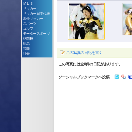
ＭＬＢ
サッカー
サッカー日本代表
海外サッカー
スポーツ
ゴルフ
モータースポーツ
格闘技
競馬
芸能
この写真の日記を書く
社会
この写真には全
0
件の日記があります。
ソーシャルブックマークへ投稿