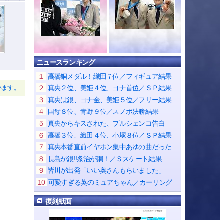
ニュースランキング
１
高橋銅メダル！織田７位／フィギュア結果
２
真央２位、美姫４位、ヨナ首位／ＳＰ結果
います。
３
真央は銀、ヨナ金、美姫５位／フリー結果
４
国母８位、青野９位／スノボ決勝結果
５
真央からキスされた、プルシェンコ告白
６
高橋３位、織田４位、小塚８位／ＳＰ結果
７
真央本番直前イヤホン集中あゆの曲だった
８
長島が銀!!条治が銅！／Ｓスケート結果
９
皆川が出発「いい奥さんもらいました」
10
可愛すぎる英のミュアちゃん／カーリング
復刻紙面