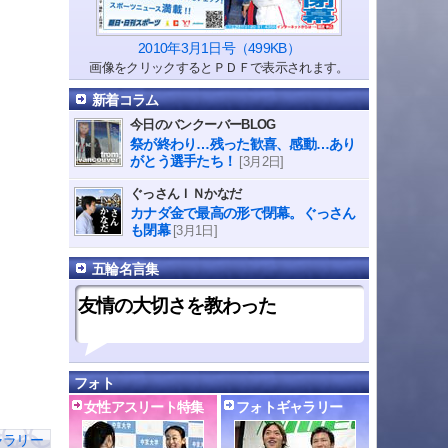
2010年3月1日号（499KB）
画像をクリックするとＰＤＦで表示されます。
新着コラム
今日のバンクーバーBLOG
祭が終わり…残った歓喜、感動…あり
がとう選手たち！
[3月2日]
ぐっさんＩＮかなだ
カナダ金で最高の形で閉幕。ぐっさん
も閉幕
[3月1日]
五輪名言集
友情の大切さを教わった
フォト
女性アスリート特集
フォトギャラリー
ャラリー