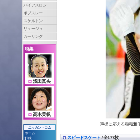
バイアスロン
ボブスレー
スケルトン
リュージュ
カーリング
特集
浅田真央
高木美帆
声援に応える穂積雅子（共
ニッカン・コム
ホーム
スピードスケート
/ 全177枚
野球