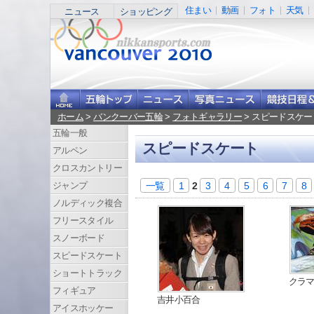
住まい
動画
フォト
天気
ニュース
ショッピング
ホーム
>
バンクーバー五輪
>
フォトギャラリー
> スピードスケー
五輪一般
スピードスケート
アルペン
クロスカントリー
一覧
1
2
3
4
5
6
7
8
ジャンプ
ノルディック複合
フリースタイル
スノーボード
スピードスケート
ショートトラック
クラ
フィギュア
吉井小百合
アイスホッケー