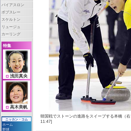
バイアスロン
ボブスレー
スケルトン
リュージュ
カーリング
特集
浅田真央
高木美帆
韓国戦でストーンの進路をスイープする本橋（右）
ニッカン・コム
11:47]
ホーム
野球