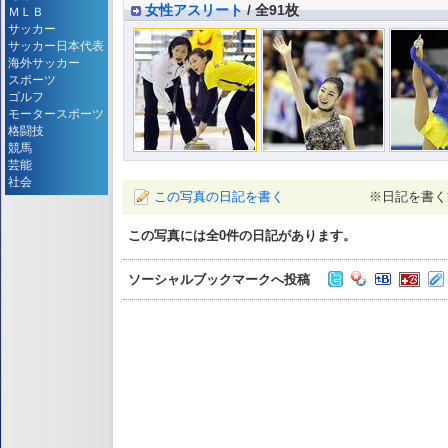
女性アスリート
/ 全91枚
ＭＬＢ
サッカー
サッカー日本代表
海外サッカー
スポーツ
ゴルフ
モータースポーツ
格闘技
競馬
芸能
社会
この写真の日記を書く
※日記を書く
この写真には全
0
件の日記があります。
ソーシャルブックマークへ投稿