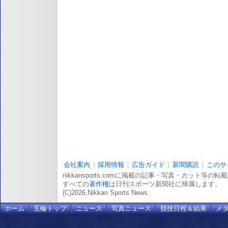
会社案内
採用情報
広告ガイド
新聞購読
このサ
nikkansports.comに掲載の記事・写真・カット等の
すべての
著作権
は日刊スポーツ新聞社に帰属します。
(C)2026,Nikkan Sports News.
ホーム
五輪トップ
ニュース
写真ニュース
競技日程＆結果
メ