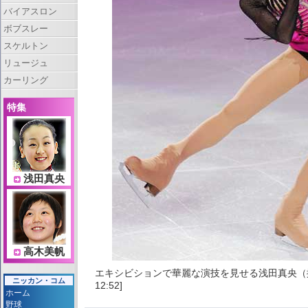
バイアスロン
ボブスレー
スケルトン
リュージュ
カーリング
特集
浅田真央
高木美帆
エキシビションで華麗な演技を見せる浅田真央（撮
ニッカン・コム
12:52]
ホーム
野球