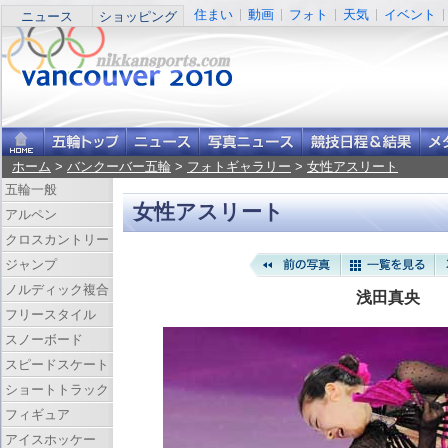
住まい
動画
フォト
天気
イベント
ニュース
ショッピング
ホーム
>
バンクーバー五輪
>
フォトギャラリー
>
女性アスリート
五輪一般
女性アスリート
アルペン
クロスカントリー
ジャンプ
ノルディック複合
浅田真央
フリースタイル
スノーボード
スピードスケート
ショートトラック
フィギュア
アイスホッケー