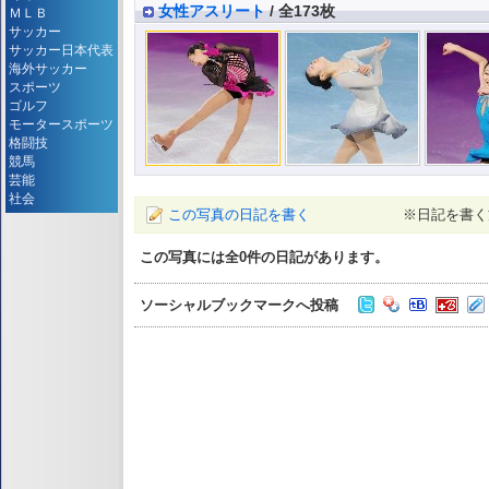
女性アスリート
/ 全173枚
ＭＬＢ
サッカー
サッカー日本代表
海外サッカー
スポーツ
ゴルフ
モータースポーツ
格闘技
競馬
芸能
社会
この写真の日記を書く
※日記を書く
この写真には全
0
件の日記があります。
ソーシャルブックマークへ投稿