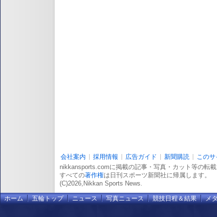
会社案内
採用情報
広告ガイド
新聞購読
このサ
nikkansports.comに掲載の記事・写真・カット等の
すべての
著作権
は日刊スポーツ新聞社に帰属します。
(C)2026,Nikkan Sports News.
ホーム
五輪トップ
ニュース
写真ニュース
競技日程＆結果
メ