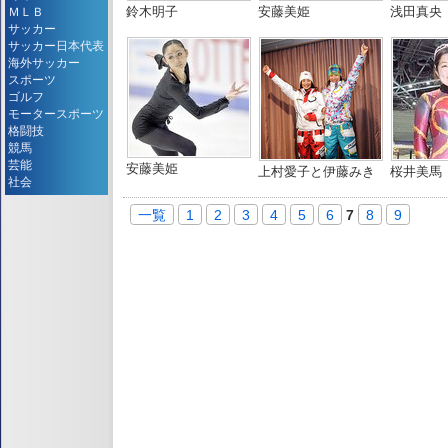
鈴木明子
安藤美姫
浅田真央
ＭＬＢ
サッカー
サッカー日本代表
海外サッカー
スポーツ
ゴルフ
モータースポーツ
格闘技
競馬
芸能
安藤美姫
上村愛子と伊藤みき
桜井美馬
社会
一覧
1
2
3
4
5
6
7
8
9