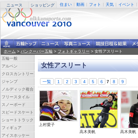
住まい
動画
フォト
天気
イベント
ニュース
ショッピング
ホーム
>
バンクーバー五輪
>
フォトギャラリー
> 女性アスリート
五輪一般
女性アスリート
アルペン
クロスカントリー
一覧
1
2
3
4
5
6
7
8
9
ジャンプ
ノルディック複合
フリースタイル
スノーボード
スピードスケート
ショートトラック
上村愛子
フィギュア
高木美帆
高木美帆
アイスホッケー