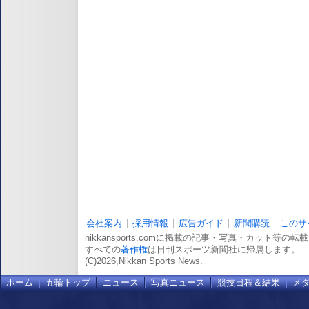
会社案内
採用情報
広告ガイド
新聞購読
このサ
nikkansports.comに掲載の記事・写真・カット等の
すべての
著作権
は日刊スポーツ新聞社に帰属します。
(C)2026,Nikkan Sports News.
ホーム
五輪トップ
ニュース
写真ニュース
競技日程＆結果
メ