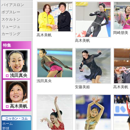
バイアスロン
ボブスレー
スケルトン
リュージュ
岡崎朋美
カーリング
高木美帆
高木美帆
特集
浅田真央
浅田真央
安藤美姫
高木美帆
高木美帆
ニッカン・コム
ホーム
野球