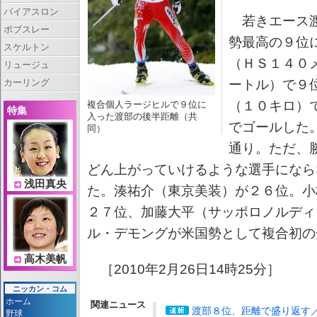
バイアスロン
若きエース渡
ボブスレー
勢最高の９位
スケルトン
（ＨＳ１４０
リュージュ
ートル）で９
カーリング
（１０キロ）
複合個人ラージヒルで９位に
特集
入った渡部の後半距離（共
でゴールした
同）
通り。ただ、
どん上がっていけるような選手になら
浅田真央
た。湊祐介（東京美装）が２６位。小
２７位、加藤大平（サッポロノルディ
ル・デモングが米国勢として複合初の
高木美帆
［2010年2月26日14時25分］
ニッカン・コム
ホーム
関連ニュース
渡部８位、距離で盛り返す
野球