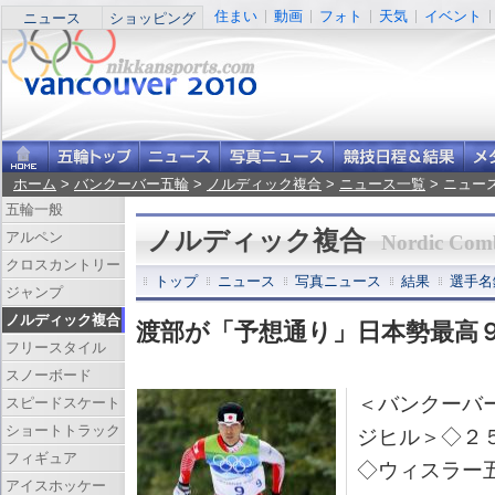
住まい
動画
フォト
天気
イベント
ニュース
ショッピング
ホーム
>
バンクーバー五輪
>
ノルディック複合
>
ニュース一覧
> ニュー
五輪一般
ノルディック複合
アルペン
Nordic Com
クロスカントリー
トップ
ニュース
写真ニュース
結果
選手名
ジャンプ
ノルディック複合
渡部が「予想通り」日本勢最高
フリースタイル
スノーボード
＜バンクーバ
スピードスケート
ショートトラック
ジヒル＞◇２
フィギュア
◇ウィスラー
アイスホッケー