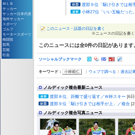
ＭＬＢ
渡部９位「駆け引きでは相
サッカー
小林27位「いい五輪だった
サッカー日本代表
海外サッカー
スポーツ
このニュース・話題の日記を書く
ゴルフ
※ニュースの日記を書く
モータースポーツ
格闘技
このニュースには全
0
件の日記があります
競馬
芸能
社会
ソーシャルブックマーク
小林範仁
ウェブで調べる
過去記
キーワード：
ノルディック複合最新ニュース
渡部８位、距離で盛り返す／Ｗ杯スキー
[6日
渡部９位「駆け引きでは相手が上」／複合
[2
ノルディック複合写真ニュース