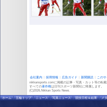
会社案内
採用情報
広告ガイド
新聞購読
このサ
nikkansports.comに掲載の記事・写真・カット等の
すべての
著作権
は日刊スポーツ新聞社に帰属します。
(C)2026,Nikkan Sports News.
ホーム
五輪トップ
ニュース
写真ニュース
競技日程＆結果
メ