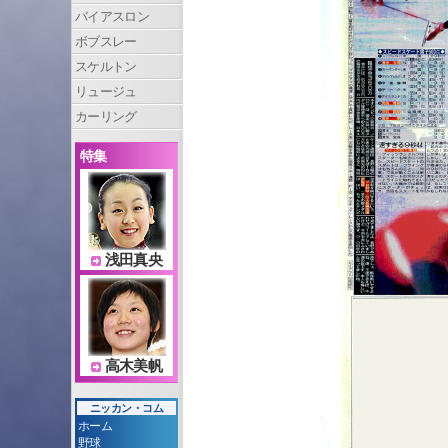
バイアスロン
ボブスレー
スケルトン
リュージュ
カーリング
特集
浅田真央
高木美帆
ニッカン・コム
ホーム
野球