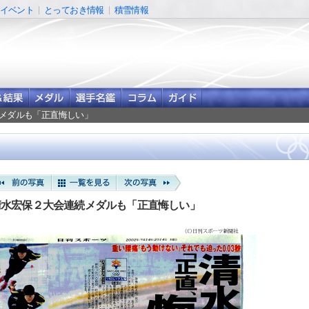
イベント
とっておき情報
積雪情報
続メダルも「正直悔しい」
清水宏保２大会連続メダルも「正直悔しい」