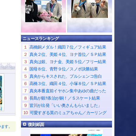
ニュースランキング
１
高橋銅メダル！織田７位／フィギュア結果
２
真央２位、美姫４位、ヨナ首位／ＳＰ結果
３
真央は銀、ヨナ金、美姫５位／フリー結果
４
国母８位、青野９位／スノボ決勝結果
５
真央からキスされた、プルシェンコ告白
６
高橋３位、織田４位、小塚８位／ＳＰ結果
７
真央本番直前イヤホン集中あゆの曲だった
８
長島が銀!!条治が銅！／Ｓスケート結果
９
皆川が出発「いい奥さんもらいました」
10
可愛すぎる英のミュアちゃん／カーリング
復刻紙面
います。