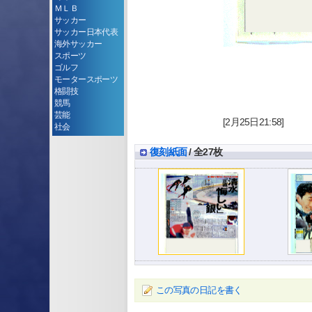
ＭＬＢ
サッカー
サッカー日本代表
海外サッカー
スポーツ
ゴルフ
モータースポーツ
格闘技
競馬
芸能
[2月25日21:58]
社会
復刻紙面
/ 全27枚
この写真の日記を書く