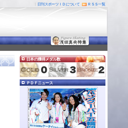
日刊スポーツＩＤについて
ＲＳＳ一覧
日本の獲得メダル数
ＰＤＦニュース