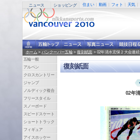
住まい
動画
フォト
天気
ニュース
ショッピング
ホーム
>
バンクーバー五輪
>
復刻紙面
> 02年清水宏保２大会連
五輪一般
復刻紙面
アルペン
クロスカントリー
ジャンプ
ノルディック複合
02年
フリースタイル
スノーボード
スピードスケート
ショートトラック
フィギュア
アイスホッケー