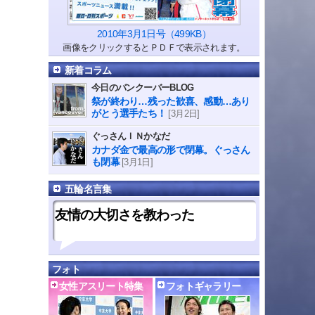
2010年3月1日号（499KB）
画像をクリックするとＰＤＦで表示されます。
新着コラム
今日のバンクーバーBLOG
祭が終わり…残った歓喜、感動…あり
がとう選手たち！
[3月2日]
ぐっさんＩＮかなだ
カナダ金で最高の形で閉幕。ぐっさん
も閉幕
[3月1日]
五輪名言集
友情の大切さを教わった
フォト
女性アスリート特集
フォトギャラリー