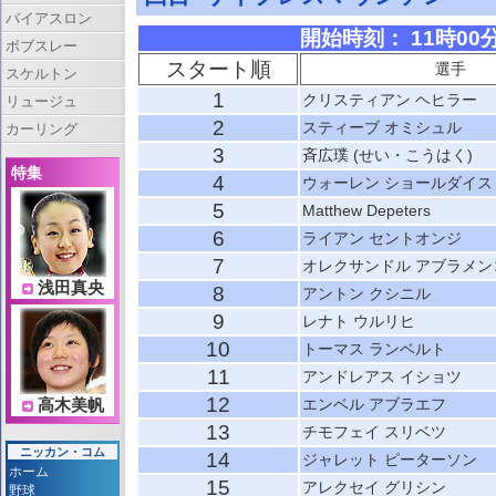
バイアスロン
開始時刻： 11時00分 
ボブスレー
スタート順
選手
スケルトン
1
クリスティアン ヘヒラー
リュージュ
2
スティーブ オミシュル
カーリング
3
斉広璞 (せい・こうはく)
特集
4
ウォーレン ショールダイス
5
Matthew Depeters
6
ライアン セントオンジ
7
オレクサンドル アブラメン
浅田真央
8
アントン クシニル
9
レナト ウルリヒ
10
トーマス ランベルト
11
アンドレアス イショツ
12
エンベル アブラエフ
高木美帆
13
チモフェイ スリベツ
ニッカン・コム
14
ジャレット ピーターソン
ホーム
15
アレクセイ グリシン
野球