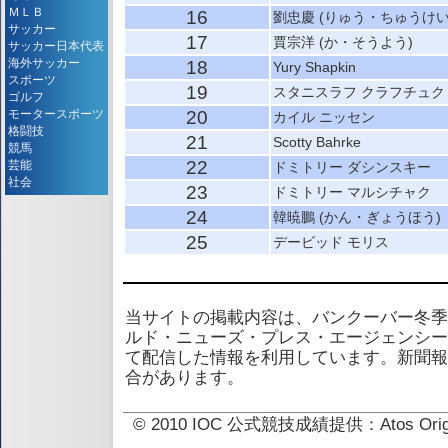
ＭＬＢ
16
劉忠慶 (りゅう・ちゅうけい
サッカー
17
賈宗洋 (か・そうよう)
サッカー日本代表
海外サッカー
18
Yury Shapkin
スポーツ
19
スタニスラフ クラフチュク
ゴルフ
モータースポーツ
20
カイル ニッセン
格闘技
21
Scotty Bahrke
競馬
22
芸能
ドミトリー ダシンスキー
社会
23
ドミトリー マルシチャク
24
韓暁鵬 (かん・ぎょうほう)
25
デービッド モリス
当サイトの掲載内容は、バンクーバー冬季
ルド・ニューズ・プレス・エージェンシー
て配信した情報を利用しています。新聞報
合があります。
© 2010 IOC 公式競技成績提供：Atos 