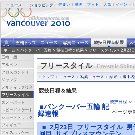
住まい
動画
フォト
天気
イベント
ニュース
ショッピング
ホーム
>
バンクーバー五輪
>
競技日程＆結果
>
フリースタイル
> 2月2
五輪一般
フリースタイル
アルペン
Freestyle Skiin
クロスカントリー
トップ
ニュース
写真ニュース
結果
選手名
ジャンプ
ノルディック複合
競技日程＆結果
フリースタイル
競技日程
≫
スノーボード
■バンクーバー五輪 記
スピードスケート
ページ更新 
録速報
ショートトラック
フィギュア
■ 2月23日 フリースタイル 
アイスホッケー
回目 サイプレスマウンテン