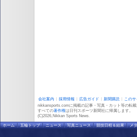
会社案内
採用情報
広告ガイド
新聞購読
このサ
nikkansports.comに掲載の記事・写真・カット等の
すべての
著作権
は日刊スポーツ新聞社に帰属します。
(C)2026,Nikkan Sports News.
ホーム
五輪トップ
ニュース
写真ニュース
競技日程＆結果
メ