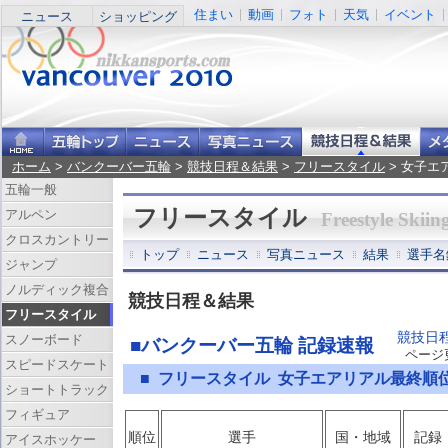
住まい
動画
フォト
天気
イベント
ニュース
ショッピング
ホーム
>
バンクーバー五輪
>
競技日程＆結果
>
フリースタイル
> 女子エ
五輪一般
フリースタイル
アルペン
Freestyle Skiin
クロスカントリー
トップ
ニュース
写真ニュース
結果
選手名
ジャンプ
ノルディック複合
競技日程＆結果
フリースタイル
競技日
スノーボード
■バンクーバー五輪 記録速報
ページ更新
スピードスケート
■ フリースタイル 女子エアリアル最終順
ショートトラック
フィギュア
順位
選手
国・地域
記録
アイスホッケー