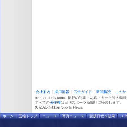
会社案内
採用情報
広告ガイド
新聞購読
このサ
nikkansports.comに掲載の記事・写真・カット等の
すべての
著作権
は日刊スポーツ新聞社に帰属します。
(C)2026,Nikkan Sports News.
ホーム
五輪トップ
ニュース
写真ニュース
競技日程＆結果
メ