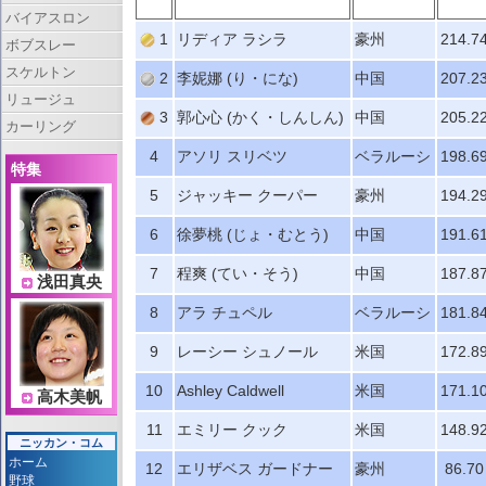
バイアスロン
1
リディア ラシラ
豪州
214.7
ボブスレー
スケルトン
2
李妮娜 (り・にな)
中国
207.2
リュージュ
3
郭心心 (かく・しんしん)
中国
205.2
カーリング
4
アソリ スリベツ
ベラルーシ
198.6
特集
5
ジャッキー クーパー
豪州
194.2
6
徐夢桃 (じょ・むとう)
中国
191.6
7
程爽 (てい・そう)
中国
187.8
浅田真央
8
アラ チュペル
ベラルーシ
181.8
9
レーシー シュノール
米国
172.8
10
Ashley Caldwell
米国
171.1
高木美帆
11
エミリー クック
米国
148.9
ニッカン・コム
ホーム
12
エリザベス ガードナー
豪州
86.70
野球