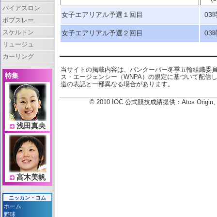
バイアスロン
女子エアリアル予選１回目
03
ボブスレー
スケルトン
女子エアリアル予選２回目
03
リュージュ
カーリング
当サイトの掲載内容は、バンクーバー冬季五輪組織委
特集
ス・エージェンシー（WNPA）の規定に基づいて配信
道の表記と一部異なる場合があります。
© 2010 IOC 公式競技成績提供：Atos Or
浅田真央
高木美帆
ニッカン・コム
ホーム
野球