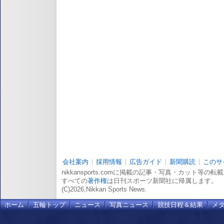
会社案内
採用情報
広告ガイド
新聞購読
このサ
nikkansports.comに掲載の記事・写真・カット等の
すべての
著作権
は日刊スポーツ新聞社に帰属します。
(C)2026,Nikkan Sports News.
ホーム
五輪トップ
ニュース
写真ニュース
競技日程＆結果
メ