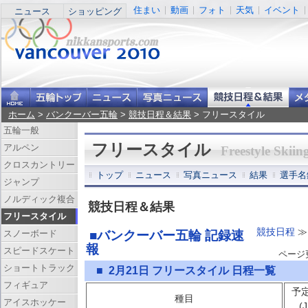
住まい
動画
フォト
天気
イベント
ニュース
ショッピング
ホーム
>
バンクーバー五輪
>
競技日程＆結果
> フリースタイル
五輪一般
フリースタイル
アルペン
Freestyle Skiin
クロスカントリー
トップ
ニュース
写真ニュース
結果
選手名
ジャンプ
ノルディック複合
競技日程＆結果
フリースタイル
競技日程
≫
スノーボード
■バンクーバー五輪 記録速
報
スピードスケート
ページ更新
ショートトラック
■ 2月21日 フリースタイル 日程一覧
フィギュア
予
種目
アイスホッケー
(