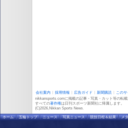
会社案内
採用情報
広告ガイド
新聞購読
このサ
nikkansports.comに掲載の記事・写真・カット等の
すべての
著作権
は日刊スポーツ新聞社に帰属します。
(C)2026,Nikkan Sports News.
ホーム
五輪トップ
ニュース
写真ニュース
競技日程＆結果
メ