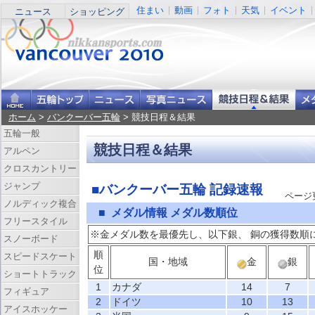
住まい
動画
フォト
天気
イベント
ニュース
ショッピング
ホーム
>
バンクーバー五輪
> 競技日程＆結果
五輪一般
競技日程＆結果
アルペン
クロスカントリー
ジャンプ
■バンクーバー五輪 記録速報
ページ更新
ノルディック複合
■ メダル情報 メダル数順位
フリースタイル
※金メダル数を最優先し、以下銀、 銅の獲得数順
スノーボード
順
スピードスケート
国・地域
金
銀
位
ショートトラック
1
カナダ
14
7
フィギュア
2
ドイツ
10
13
アイスホッケー