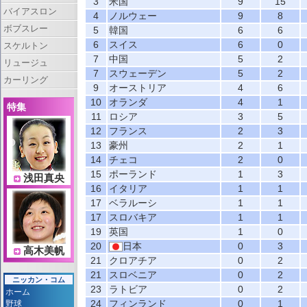
3
米国
9
15
バイアスロン
4
ノルウェー
9
8
ボブスレー
5
韓国
6
6
6
スイス
6
0
スケルトン
7
中国
5
2
リュージュ
7
スウェーデン
5
2
カーリング
9
オーストリア
4
6
10
オランダ
4
1
特集
11
ロシア
3
5
12
フランス
2
3
13
豪州
2
1
14
チェコ
2
0
15
ポーランド
1
3
浅田真央
16
イタリア
1
1
17
ベラルーシ
1
1
17
スロバキア
1
1
19
英国
1
0
20
日本
0
3
高木美帆
21
クロアチア
0
2
21
スロベニア
0
2
ニッカン・コム
23
ラトビア
0
2
ホーム
24
フィンランド
0
1
野球