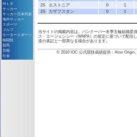
ＭＬＢ
25
エストニア
0
1
サッカー
25
カザフスタン
0
1
サッカー日本代表
海外サッカー
スポーツ
ゴルフ
当サイトの掲載内容は、バンクーバー冬季五輪組織委
モータースポーツ
ス・エージェンシー（WNPA）の規定に基づいて配信
格闘技
道の表記と一部異なる場合があります。
競馬
芸能
© 2010 IOC 公式競技成績提供：Atos Or
社会