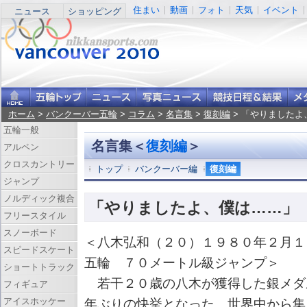
住まい
動画
フォト
天気
イベント
ニュース
ショッピング
ホーム
>
バンクーバー五輪
>
コラム
>
名言集
>
復刻編
> 「やりましたよ
五輪一般
名言集＜
復刻編
＞
アルペン
クロスカントリー
トップ
バンクーバー編
復刻編
ジャンプ
ノルディック複合
「やりましたよ、僕は……」
フリースタイル
スノーボード
＜八木弘和（２０）１９８０年２月１
スピードスケート
五輪 ７０メートル級ジャンプ＞
ショートトラック
若干２０歳の八木が獲得した銀メダ
フィギュア
アイスホッケー
年ぶりの快挙となった。世界中から集