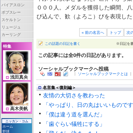
バイアスロン
０００人。メダルを獲得した瞬間、八
ボブスレー
び込んで、歓（よろこ）びを表現した
スケルトン
リュージュ
« 前の名言へ
トップ
次の
カーリング
この話題の日記を書く
※日記を
特集
この記事には全
0
件の日記があります。
ソーシャルブックマークへ投稿
ソーシャルブックマークとは
浅田真央
名言集＜復刻編＞
友情の大切さを教わった
「やっぱり、日の丸はいいもので
高木美帆
「僕は違う道を選んだ」
ニッカン・コム
「歯ぐらい犠牲にする」
ホーム
野球