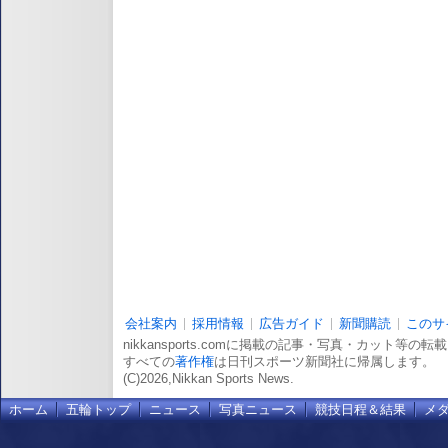
会社案内
採用情報
広告ガイド
新聞購読
このサ
nikkansports.comに掲載の記事・写真・カット等の
すべての
著作権
は日刊スポーツ新聞社に帰属します。
(C)2026,Nikkan Sports News.
ホーム
五輪トップ
ニュース
写真ニュース
競技日程＆結果
メ