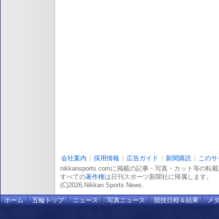
会社案内
採用情報
広告ガイド
新聞購読
このサ
nikkansports.comに掲載の記事・写真・カット等の
すべての
著作権
は日刊スポーツ新聞社に帰属します。
(C)2026,Nikkan Sports News.
ホーム
五輪トップ
ニュース
写真ニュース
競技日程＆結果
メ