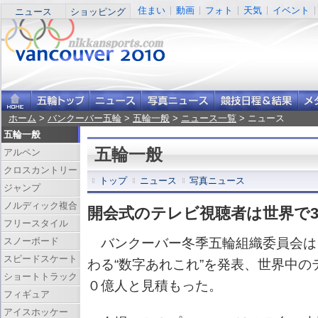
住まい
動画
フォト
天気
イベント
ニュース
ショッピング
ホーム
>
バンクーバー五輪
>
五輪一般
>
ニュース一覧
> ニュース
五輪一般
五輪一般
アルペン
クロスカントリー
トップ
ニュース
写真ニュース
ジャンプ
ノルディック複合
開会式のテレビ視聴者は世界で3
フリースタイル
スノーボード
バンクーバー冬季五輪組織委員会は
スピードスケート
わる“数字あれこれ”を発表、世界中
ショートトラック
０億人と見積もった。
フィギュア
アイスホッケー