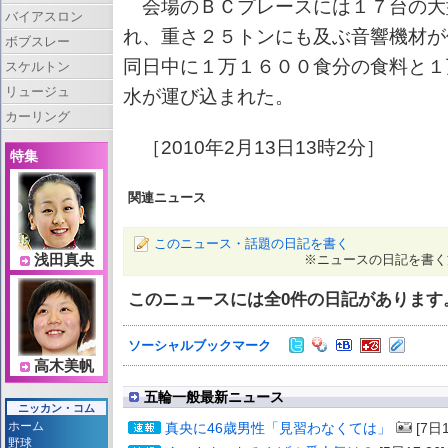
会場のＢＣプレースには１７台の大
バイアスロン
れ、重さ２５トンにも及ぶ音響機材が
ボブスレー
同日中に１万１６００食分の食料と１
スケルトン
リュージュ
水が運び込まれた。
カーリング
［2010年2月13日13時2分］
特集
関連ニュース
このニュース・話題の日記を書く
浅田真央
※ニュースの日記を書く
このニュースには全
0
件の日記があります
ソーシャルブックマーク
高木美帆
五輪一般最新ニュース
ニッカン・コム
ホーム
真央に46歳男性「見習わなくては」
[7日1
野球