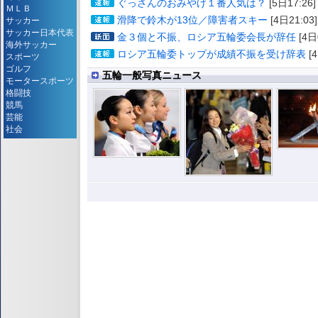
ぐっさんのおみやげ１番人気は？
[5日17:26]
ＭＬＢ
滑降で鈴木が13位／障害者スキー
[4日21:03]
サッカー
サッカー日本代表
金３個と不振、ロシア五輪委会長が辞任
[4日
海外サッカー
ロシア五輪委トップが成績不振を受け辞表
[4
スポーツ
ゴルフ
五輪一般写真ニュース
モータースポーツ
格闘技
競馬
芸能
社会