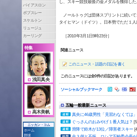
し、スキー競技最後の金メダルを獲得した
バイアスロン
ボブスレー
ノールトゥグは団体スプリントに続いて
スケルトン
タイヒマン（ドイツ）。日本勢でただ１人
リュージュ
［2010年3月1日9時23分］
カーリング
特集
関連ニュース
このニュース・話題の日記を書く
このニュースには全
0
件の日記があります。
浅田真央
ソーシャルブックマーク
五輪一般最新ニュース
高木美帆
真央に46歳男性「見習わなくては
ぐっさんのおみやげ１番人気は？
[
ニッカン・コム
滑降で鈴木が13位／障害者スキー
[
ホーム
野球
金３個と不振、ロシア五輪委会長が