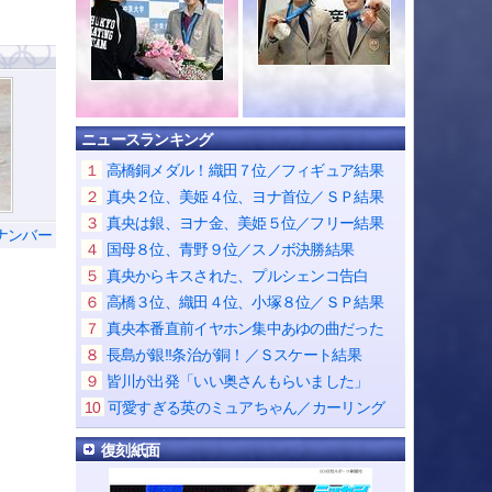
ニュースランキング
１
高橋銅メダル！織田７位／フィギュア結果
２
真央２位、美姫４位、ヨナ首位／ＳＰ結果
３
真央は銀、ヨナ金、美姫５位／フリー結果
ナンバー
４
国母８位、青野９位／スノボ決勝結果
５
真央からキスされた、プルシェンコ告白
６
高橋３位、織田４位、小塚８位／ＳＰ結果
７
真央本番直前イヤホン集中あゆの曲だった
８
長島が銀!!条治が銅！／Ｓスケート結果
９
皆川が出発「いい奥さんもらいました」
10
可愛すぎる英のミュアちゃん／カーリング
復刻紙面