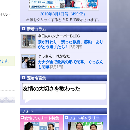
2010年3月1日号（499KB）
クセル・
画像をクリックするとＰＤＦで表示されます。
新着コラム
今日のバンクーバーBLOG
祭が終わり…残った歓喜、感動…あり
がとう選手たち！
[3月2日]
ぐっさんＩＮかなだ
います。
カナダ金で最高の形で閉幕。ぐっさん
も閉幕
[3月1日]
五輪名言集
友情の大切さを教わった
フォト
女性アスリート特集
フォトギャラリー