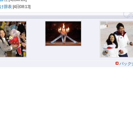
け辞表
[4日08:13]
バック