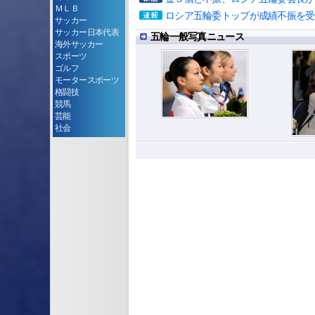
ＭＬＢ
ロシア五輪委トップが成績不振を受
サッカー
サッカー日本代表
五輪一般写真ニュース
海外サッカー
スポーツ
ゴルフ
モータースポーツ
格闘技
競馬
芸能
社会