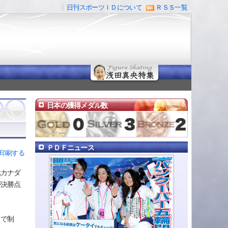
日刊スポーツＩＤについて
ＲＳＳ一覧
日本の獲得メダル数
ＰＤＦニュース
印刷する
元カナダ
が決勝点
５で制