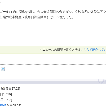
。
ゴール前での接戦を制し、今大会２個目の金メダル。０秒３差の２位はア
出場の成瀬野生（岐阜日野自動車）は３５位だった。
※ニュースの日記を書く方法は
こちらで紹介して
」
[7日17:29]
5日17:26]
4日21:03]
辞任
[4日08:25]