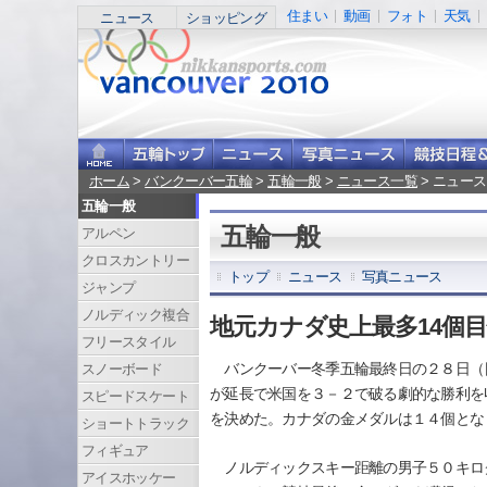
住まい
動画
フォト
天気
ニュース
ショッピング
ホーム
>
バンクーバー五輪
>
五輪一般
>
ニュース一覧
> ニュース
五輪一般
五輪一般
アルペン
クロスカントリー
トップ
ニュース
写真ニュース
ジャンプ
ノルディック複合
地元カナダ史上最多14個
フリースタイル
バンクーバー冬季五輪最終日の２８日（
スノーボード
が延長で米国を３－２で破る劇的な勝利を
スピードスケート
を決めた。カナダの金メダルは１４個とな
ショートトラック
フィギュア
ノルディックスキー距離の男子５０キロ
アイスホッケー