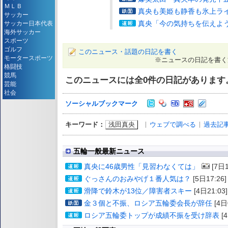
ＭＬＢ
真央も美姫も静香も氷上ラ
サッカー
真央「今の気持ちを伝えよ
サッカー日本代表
海外サッカー
スポーツ
ゴルフ
このニュース・話題の日記を書く
モータースポーツ
※ニュースの日記を書く
格闘技
競馬
このニュースには全
0
件の日記があります
芸能
社会
ソーシャルブックマーク
浅田真央
ウェブで調べる
過去記
キーワード：
五輪一般最新ニュース
真央に46歳男性「見習わなくては」
[7日1
ぐっさんのおみやげ１番人気は？
[5日17:26]
滑降で鈴木が13位／障害者スキー
[4日21:03]
金３個と不振、ロシア五輪委会長が辞任
[4日
ロシア五輪委トップが成績不振を受け辞表
[4