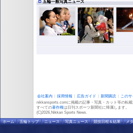
五輪一般写真ニュース
会社案内
採用情報
広告ガイド
新聞購読
このサ
nikkansports.comに掲載の記事・写真・カット等の
すべての
著作権
は日刊スポーツ新聞社に帰属します。
(C)2026,Nikkan Sports News.
ホーム
五輪トップ
ニュース
写真ニュース
競技日程＆結果
メ