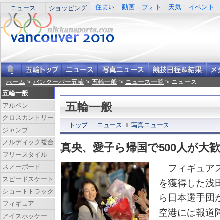
住まい
動画
フォト
天気
イベント
ニュース
ショッピング
ホーム
>
バンクーバー五輪
>
五輪一般
>
ニュース一覧
> ニュース
五輪一般
五輪一般
アルペン
クロスカントリー
トップ
ニュース
写真ニュース
ジャンプ
ノルディック複合
真央、愛子ら帰国で500人が大
フリースタイル
スノーボード
フィギュアス
スピードスケート
を獲得した浅
ショートトラック
ら日本選手団
フィギュア
空港には報道
アイスホッケー