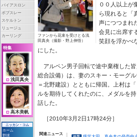
００人以上が
バイアスロン
ボブスレー
ら現れると「
スケルトン
声につつまれ
リュージュ
会見に出席す
ファンから花束を受けとる浅
カーリング
笑顔を浮かべ
田真央（撮影・野上伸悟）
特集
にした。
アルペン男子回転で途中棄権した皆
総合設備）は、妻のスキー・モーグル
浅田真央
＝北野建設）とともに帰国。上村は「
ルを期待してくれたのに、メダルを持
話した。
高木美帆
［2010年3月2日17時24分］
ニッカン・コム
ホーム
関連ニュース
野球
爆笑太田 真央本の発売中