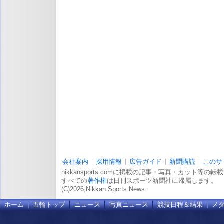
会社案内
採用情報
広告ガイド
新聞購読
このサ
nikkansports.comに掲載の記事・写真・カット等の
すべての
著作権
は日刊スポーツ新聞社に帰属します。
(C)2026,Nikkan Sports News.
ホーム
五輪トップ
ニュース
写真ニュース
競技日程＆結果
メ