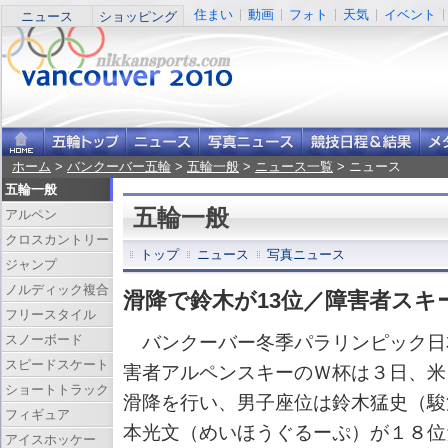
住まい
動画
フォト
天気
イベント
ニュース
ショッピング
ホーム
>
バンクーバー五輪
>
五輪一般
>
ニュース一覧
> ニュース
五輪一般
五輪一般
アルペン
クロスカントリー
トップ
ニュース
写真ニュース
ジャンプ
ノルディック複合
滑降で鈴木が13位／障害者スキ
フリースタイル
スノーボード
バンクーバー冬季パラリンピック日
スピードスケート
害者アルペンスキーのＷ杯は３日、米
ショートトラック
滑降を行い、男子座位は鈴木猛史（駿
フィギュア
本光文（めいほうぐるーぷ）が１８位
アイスホッケー