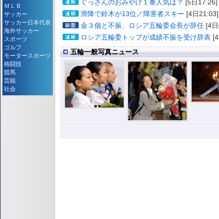
ぐっさんのおみやげ１番人気は？
[5日17:26]
ＭＬＢ
滑降で鈴木が13位／障害者スキー
[4日21:03]
サッカー
サッカー日本代表
金３個と不振、ロシア五輪委会長が辞任
[4日
海外サッカー
ロシア五輪委トップが成績不振を受け辞表
[4
スポーツ
ゴルフ
五輪一般写真ニュース
モータースポーツ
格闘技
競馬
芸能
社会