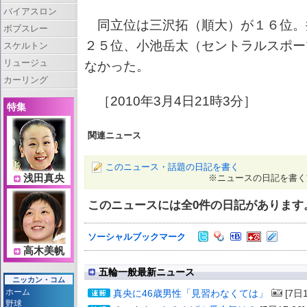
バイアスロン
同立位は三沢拓（順大）が１６位。
ボブスレー
２５位、小池岳太（セントラルスポー
スケルトン
リュージュ
なかった。
カーリング
［2010年3月4日21時3分］
特集
関連ニュース
このニュース・話題の日記を書く
浅田真央
※ニュースの日記を書く
このニュースには全
0
件の日記があります
ソーシャルブックマーク
高木美帆
五輪一般最新ニュース
ニッカン・コム
ホーム
真央に46歳男性「見習わなくては」
[7日1
野球