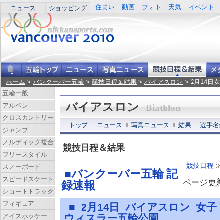
住まい
動画
フォト
天気
イベント
ニュース
ショッピング
ホーム
>
バンクーバー五輪
>
競技日程＆結果
>
バイアスロン
> 2月14
五輪一般
バイアスロン
アルペン
Biathlon
クロスカントリー
トップ
ニュース
写真ニュース
結果
選手名
ジャンプ
ノルディック複合
競技日程＆結果
フリースタイル
競技日程
スノーボード
■バンクーバー五輪 記
スピードスケート
ページ更新 
録速報
ショートトラック
フィギュア
■ 2月14日 バイアスロン 女
アイスホッケー
ウィスラー五輪公園