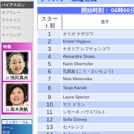
バイアスロン
開始時刻： 06時00分 
ボブスレー
スター
スケルトン
選手
ト順
リュージュ
1
オリガ ナザロワ
カーリング
2
Kristel Viigipuu
特集
3
ナタリア レフチェンコワ
4
Alexandra Stoian
5
Karin Oberhofer
6
孔穎超 (こう・えいちょう)
浅田真央
7
Nina Klenovska
8
Tanja Karisik
9
Laura Spector
10
マリ ドラン
高木美帆
11
シモーネ ハウスワルト
12
Sofia Domeij
ニッカン・コム
13
セメレンコ
ホーム
野球