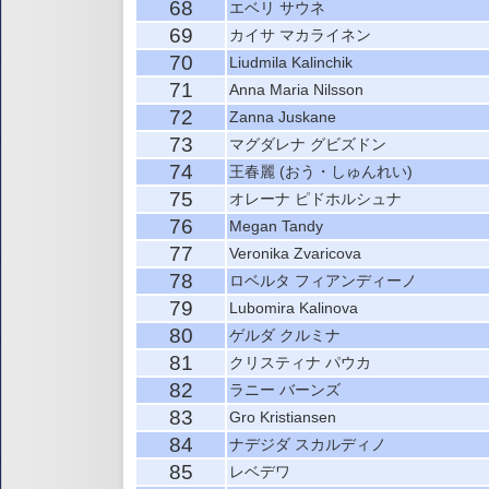
68
エベリ サウネ
69
カイサ マカライネン
70
Liudmila Kalinchik
71
Anna Maria Nilsson
72
Zanna Juskane
73
マグダレナ グビズドン
74
王春麗 (おう・しゅんれい)
75
オレーナ ピドホルシュナ
76
Megan Tandy
77
Veronika Zvaricova
78
ロベルタ フィアンディーノ
79
Lubomira Kalinova
80
ゲルダ クルミナ
81
クリスティナ パウカ
82
ラニー バーンズ
83
Gro Kristiansen
84
ナデジダ スカルディノ
85
レベデワ