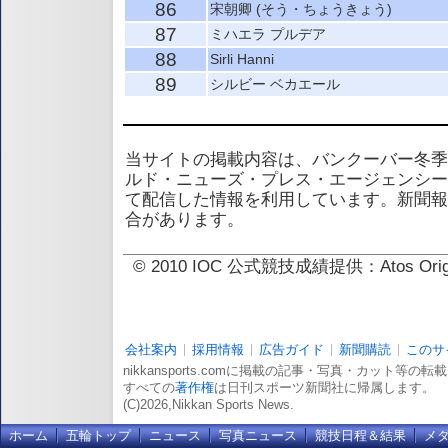
86
宋朝卿 (そう・ちょうきょう)
87
ミハエラ プルデア
88
Sirli Hanni
89
シルビー ベカエール
当サイトの掲載内容は、バンクーバー冬季
ルド・ニューズ・プレス・エージェンシー
て配信した情報を利用しています。新聞報
合があります。
© 2010 IOC 公式競技成績提供：Atos 
会社案内
採用情報
広告ガイド
新聞購読
このサ
nikkansports.comに掲載の記事・写真・カット等の
すべての
著作権
は日刊スポーツ新聞社に帰属します。
(C)2026,Nikkan Sports News.
ホーム
五輪トップ
ニュース
写真ニュース
競技日程＆結果
メ