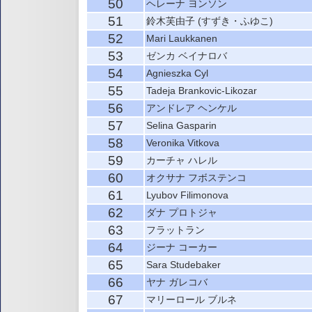
50
ヘレーナ ヨンソン
51
鈴木芙由子 (すずき・ふゆこ)
52
Mari Laukkanen
53
ゼンカ ベイナロバ
54
Agnieszka Cyl
55
Tadeja Brankovic-Likozar
56
アンドレア ヘンケル
57
Selina Gasparin
58
Veronika Vitkova
59
カーチャ ハレル
60
オクサナ フボステンコ
61
Lyubov Filimonova
62
ダナ プロトジャ
63
フラットラン
64
ジーナ コーカー
65
Sara Studebaker
66
ヤナ ガレコバ
67
マリーロール ブルネ